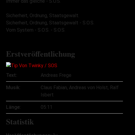
Immer das gleiche - S.O.S.
Sicherheit, Ordnung, Staatsgewalt.
Sicherheit, Ordnung, Staatsgewalt - S.O.S.
Vom System - S.O.S. - S.O.S.
Erstveröffentlichung
Text:
Andreas Frege
Musik:
Claus Fabian, Andreas von Holst, Ralf
Isbert
Länge:
05:11
Statistik