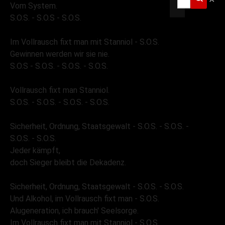
Vom System.
S.O.S. - S.O.S - S.O.S.
Im Vollrausch fixt man mit Stanniol - S.O.S.
Gewinnen werden wir sie nie.
S.O.S - S.O.S. - S.O.S. - S.O.S.
Vollrausch fixt man Stanniol.
S.O.S. - S.O.S. - S.O.S. - S.O.S.
Sicherheit, Ordnung, Staatsgewalt - S.O.S. - S.O.S. -
S.O.S. - S.O.S.
Jeder kämpft,
doch Sieger bleibt die Dekadenz.
Sicherheit, Ordnung, Staatsgewalt - S.O.S. - S.O.S.
Und Alkohol, im Vollrausch fixt man - S.O.S.
Alugeneration, ich brauch' Seelsorge.
Im Vollrausch fixt man mit Stanniol - S.O.S.