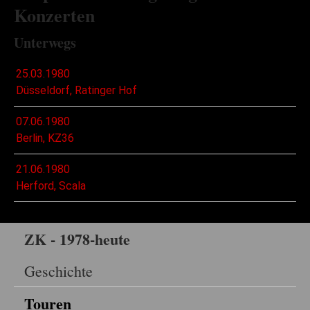
Konzerten
Unterwegs
25.03.1980
Düsseldorf, Ratinger Hof
07.06.1980
Berlin, KZ36
21.06.1980
Herford, Scala
ZK - 1978-heute
Geschichte
Touren