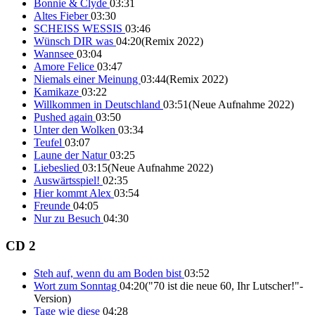
Bonnie & Clyde
03:31
Altes Fieber
03:30
SCHEISS WESSIS
03:46
Wünsch DIR was
04:20
(Remix 2022)
Wannsee
03:04
Amore Felice
03:47
Niemals einer Meinung
03:44
(Remix 2022)
Kamikaze
03:22
Willkommen in Deutschland
03:51
(Neue Aufnahme 2022)
Pushed again
03:50
Unter den Wolken
03:34
Teufel
03:07
Laune der Natur
03:25
Liebeslied
03:15
(Neue Aufnahme 2022)
Auswärtsspiel!
02:35
Hier kommt Alex
03:54
Freunde
04:05
Nur zu Besuch
04:30
CD 2
Steh auf, wenn du am Boden bist
03:52
Wort zum Sonntag
04:20
("70 ist die neue 60, Ihr Lutscher!"-
Version)
Tage wie diese
04:28