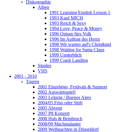
Diskographie
Alben
1991 Learning English Lesson 1
1993 Kauf MICH
1993 Reich & Sexy
1994 Love, Peace & Money
1996 Opium fürs Volk
1996 Im Auftrag des Herrn
1998 Wir warten auf's Christkind
1998 Waiting for Santa Claus
1999 Unsterblich
1999 Crash Landing
Singles
VHS
2001 - 2010
Touren
2001 Einzelgigs, Festivals & Support
2002 Auswärtsspiel!
2003 Leipzig / Buenos Aires
2004/05 Friss oder Stirb
2005 Abvent
2007 P8 Konzert
2008 Hals & Beinbruch
2008/09 Machmalauter
2009 Weihnachten in Düsseldorf