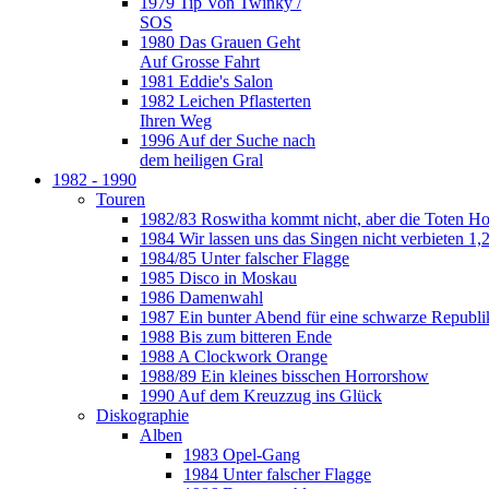
1979 Tip Von Twinky /
SOS
1980 Das Grauen Geht
Auf Grosse Fahrt
1981 Eddie's Salon
1982 Leichen Pflasterten
Ihren Weg
1996 Auf der Suche nach
dem heiligen Gral
1982 - 1990
Touren
1982/83 Roswitha kommt nicht, aber die Toten H
1984 Wir lassen uns das Singen nicht verbieten 1,2
1984/85 Unter falscher Flagge
1985 Disco in Moskau
1986 Damenwahl
1987 Ein bunter Abend für eine schwarze Republi
1988 Bis zum bitteren Ende
1988 A Clockwork Orange
1988/89 Ein kleines bisschen Horrorshow
1990 Auf dem Kreuzzug ins Glück
Diskographie
Alben
1983 Opel-Gang
1984 Unter falscher Flagge