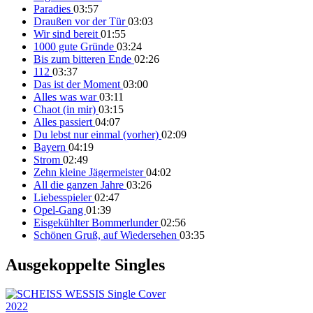
Paradies
03:57
Draußen vor der Tür
03:03
Wir sind bereit
01:55
1000 gute Gründe
03:24
Bis zum bitteren Ende
02:26
112
03:37
Das ist der Moment
03:00
Alles was war
03:11
Chaot (in mir)
03:15
Alles passiert
04:07
Du lebst nur einmal (vorher)
02:09
Bayern
04:19
Strom
02:49
Zehn kleine Jägermeister
04:02
All die ganzen Jahre
03:26
Liebesspieler
02:47
Opel-Gang
01:39
Eisgekühlter Bommerlunder
02:56
Schönen Gruß, auf Wiedersehen
03:35
Ausgekoppelte Singles
2022