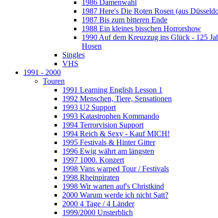
1986 Damenwahl
1987 Here's Die Roten Rosen (aus Düsseldo
1987 Bis zum bitteren Ende
1988 Ein kleines bisschen Horrorshow
1990 Auf dem Kreuzzug ins Glück - 125 Ja
Hosen
Singles
VHS
1991 - 2000
Touren
1991 Learning English Lesson 1
1992 Menschen, Tiere, Sensationen
1993 U2 Support
1993 Katastrophen Kommando
1994 Terrorvision Support
1994 Reich & Sexy - Kauf MICH!
1995 Festivals & Hinter Gitter
1996 Ewig währt am längsten
1997 1000. Konzert
1998 Vans warped Tour / Festivals
1998 Rheinpiraten
1998 Wir warten auf's Christkind
2000 Warum werde ich nicht Satt?
2000 4 Tage / 4 Länder
1999/2000 Unsterblich