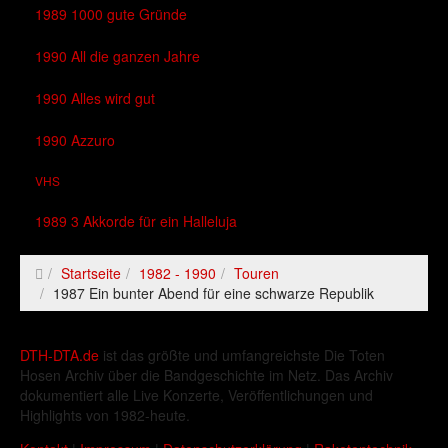
1989 1000 gute Gründe
1990 All die ganzen Jahre
1990 Alles wird gut
1990 Azzuro
VHS
1989 3 Akkorde für ein Halleluja
Startseite
1982 - 1990
Touren
1987 Ein bunter Abend für eine schwarze Republik
DTH-DTA.de
ist das größte und umfangreichste Die Toten
Hosen Archiv über die Bandgeschichte im Netz. Das Archiv
dokumentiert alle Live Konzerte, Veröffentlichungen und
Highlights von 1982-heute.