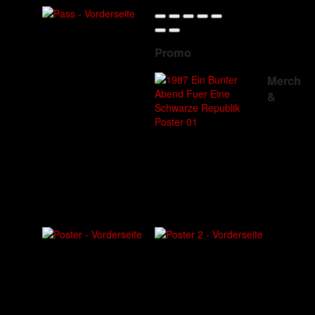
Promo
Merch
&