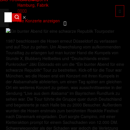
Hamburg, Fabrik
✕
Alle Konzerte anzeigen
1987 beschlossen die Hosen erneut Düsseldorf zu verlassen
und auf Tour zu gehen. Um Abwechslung vom aufkommenden
Touralltag zu erlangen lud man kurzer Hand die Kumpels von
Stunde X, Blubbery Hellbellies und "Deutschlands ersten
Punkrocker" Jäki Eldorado ein um die "Ein bunter Abend für eine
schwarze Republik" Tour zu bestreiten. Kick-off für die Tour war
München, wo die Hosen erst ein Konzert mit ihren Kumpels in
der Alabamahalle abfeierten, um einen Tag später am gleichen
Ort ein weiteres Konzert zu geben, was ausschnittsweise in der
Sendung "Live aus dem Alabama" im Bayrischen Rundfunk zu
sehen war. Die Tour führte die Gruppe quer durch Deutschland
und begeisterte je nach Halle bis zu 2000 Besucher. Außerdem
wurden die Hosen erstmals zum berühmten Roskilde Festival
nach Dänemark eingeladen. Dort sorgte Campino, mit einer
Kletteraktion prompt für einem Sachschaden von 12.000 DM.
Schwerwiegender als der Schaden war jedoch die Verletzung