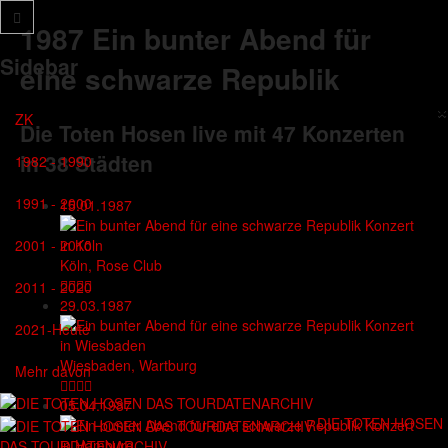
1987
Ein bunter Abend für
Sidebar
eine schwarze Republik
×
ZK
Die Toten Hosen live mit
47 Konzerten
in
38 Städten
1982 - 1990
1991 - 2000
15.01.1987
2001 - 2010
Köln, Rose Club
2011 - 2020
29.03.1987
2021-Heute
Wiesbaden, Wartburg
Mehr davon
05.04.1987
DIE TOTEN HOSEN
DAS TOURDATENARCHIV