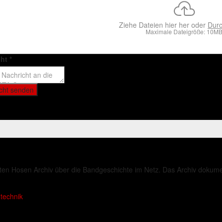
Ziehe Dateien hier her oder
Dur
Maximale Dateigröße: 10M
cht
*
cht senden
ten Hosen Archiv über die Bandgeschichte im Netz. Das Archiv dokument
technik