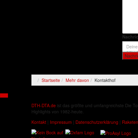
Nachri
Nachri
Startseite
Mehr davon
Kontakthof
DTH-DTA.de
ist das größte und umfangreichste Die To
Highlights von 1982-heute.
Kontakt
|
Impressum
|
Datenschutzerklärung
|
Raketen