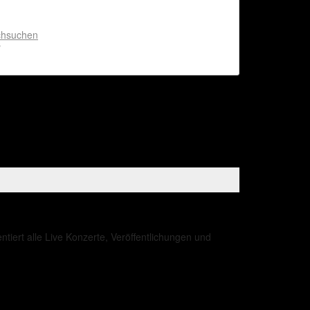
chsuchen
B
iert alle Live Konzerte, Veröffentlichungen und