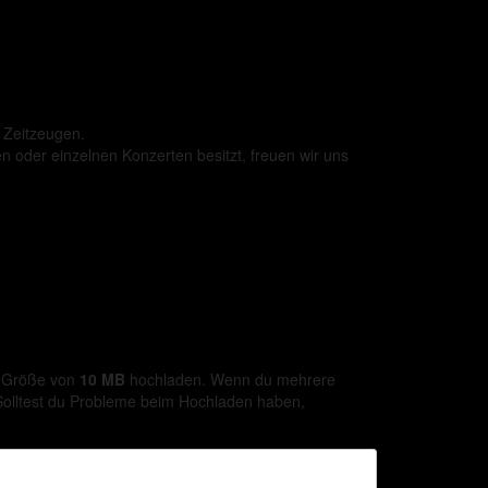
 Zeitzeugen.
 oder einzelnen Konzerten besitzt, freuen wir uns
n Größe von
10 MB
hochladen. Wenn du mehrere
 Solltest du Probleme beim Hochladen haben,