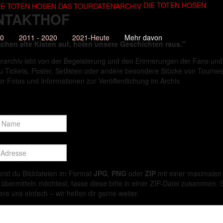
DIE TOTEN HOSEN
NTAKTHOF
10
2011 - 2020
2021-Heute
Mehr davon
chen alte Kisten auf, holen unsere Geschichten raus."
rarchiv lebt von der Begeisterung und den Erinnerungen der Fans und
 Tickets, Poster, Setlisten oder andere besondere Stücke von Tourneen
er Fotos und Informationen zur Veröffentlichung im Archiv.
nnst du Bilddateien im Format
JPG
,
PNG
oder
ZIP
mit einer maximale
 übermitteln möchtest, fasse diese bitte in einer ZIP-Datei zusammen.
ere uns einfach – wir helfen dir gerne weiter.