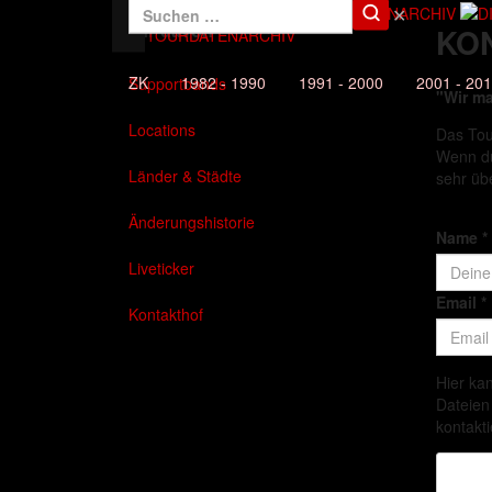
✕
Mehr davon
KO
DAS TOURDATENARCHIV
ZK
1982 - 1990
1991 - 2000
2001 - 20
Supportbands
"Wir ma
Locations
Das Tou
Wenn du
Länder & Städte
sehr üb
Änderungshistorie
Name
*
Liveticker
Email
*
Kontakthof
Hier ka
Dateien
kontakti