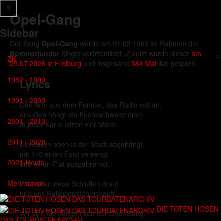
Opel-Gang
Sidebar
Der Song
Opel-Gang
wurde am 01.03.1983 im Rahmen der
×
Bommerlunder
Single veröffentlicht. Zuletzt wurde dieser
am
ZK
25.07.2026 in Freiburg
und insgesamt
384 Mal
live gespielt.
1982 - 1990
Lyrics
1991 - 2000
Den Arm aus dem Fenster, das Radio voll an,
draußen hängt ein Fuchsschwanz dran.
2001 - 2010
In jeder Karre sitzen vier Mann.
2011 - 2020
Die Bullen eben in der Stadt abgehängt,
mit 110 einen Ford versengt
2021-Heute
und einen Fiat ausgebremst.
Mehr davon
Wir haben neue Schluffen drauf
und uns Ralleystreifen gekauft.
DIE TOTEN HOSEN
Wir sind die Jungen von der Opel-Gang,
DAS TOURDATENARCHIV