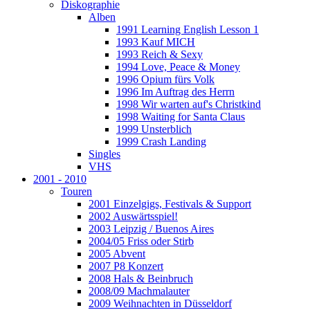
Diskographie
Alben
1991 Learning English Lesson 1
1993 Kauf MICH
1993 Reich & Sexy
1994 Love, Peace & Money
1996 Opium fürs Volk
1996 Im Auftrag des Herrn
1998 Wir warten auf's Christkind
1998 Waiting for Santa Claus
1999 Unsterblich
1999 Crash Landing
Singles
VHS
2001 - 2010
Touren
2001 Einzelgigs, Festivals & Support
2002 Auswärtsspiel!
2003 Leipzig / Buenos Aires
2004/05 Friss oder Stirb
2005 Abvent
2007 P8 Konzert
2008 Hals & Beinbruch
2008/09 Machmalauter
2009 Weihnachten in Düsseldorf