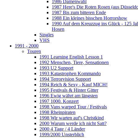
1986 Damenwahl
1987 Here's Die Roten Rosen (aus Düsseldo
1987 Bis zum bitteren Ende
1988 Ein kleines bisschen Horrorshow
1990 Auf dem Kreuzzug ins Glück - 125 Ja
Hosen
Singles
VHS
1991 - 2000
Touren
1991 Learning English Lesson 1
1992 Menschen, Tiere, Sensationen
1993 U2 Support
1993 Katastrophen Kommando
1994 Terrorvision Support
1994 Reich & Sexy - Kauf MICH!
1995 Festivals & Hinter Gitter
1996 Ewig währt am längsten
1997 1000. Konzert
1998 Vans warped Tour / Festivals
1998 Rheinpiraten
1998 Wir warten auf's Christkind
2000 Warum werde ich nicht Satt?
2000 4 Tage / 4 Länder
1999/2000 Unsterblich