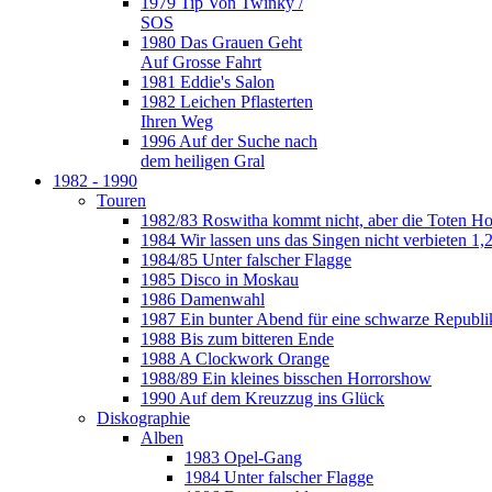
1979 Tip Von Twinky /
SOS
1980 Das Grauen Geht
Auf Grosse Fahrt
1981 Eddie's Salon
1982 Leichen Pflasterten
Ihren Weg
1996 Auf der Suche nach
dem heiligen Gral
1982 - 1990
Touren
1982/83 Roswitha kommt nicht, aber die Toten H
1984 Wir lassen uns das Singen nicht verbieten 1,2
1984/85 Unter falscher Flagge
1985 Disco in Moskau
1986 Damenwahl
1987 Ein bunter Abend für eine schwarze Republi
1988 Bis zum bitteren Ende
1988 A Clockwork Orange
1988/89 Ein kleines bisschen Horrorshow
1990 Auf dem Kreuzzug ins Glück
Diskographie
Alben
1983 Opel-Gang
1984 Unter falscher Flagge