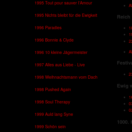
1995 Tout pour sauver l'Amour
A
1995 Nichts bleibt für die Ewigkeit
Reich 
1996 Paradies
1
1
1996 Bonnie & Clyde
2
A
1996 10 kleine Jägermeister
Festiv
1997 Alles aus Liebe - Live
2
1998 Weihnachtsmann vom Dach
Ewig 
1998 Pushed Again
1
1998 Soul Therapy
0
0
1999 Auld lang Syne
1000. 
1999 Schön sein