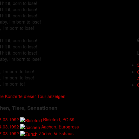
d hit it, born to lose!
d hit it, born to lose!
d hit it, born to lose!
aby, I'm born to lose!
 I'm born to lose!
d hit it, born to lose!
d hit it, born to lose!
d hit it, born to lose!
aby, I'm born to lose!
 I'm born to lose!
 I'm born to lose!
A
 I'm born to!
lle Konzerte dieser Tour anzeigen
en, Tiere, Sensationen
3.03.1992
Bielefeld, PC 69
4.03.1992
Aachen, Eurogress
7.03.1992
Zürich, Volkshaus