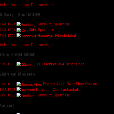
lle Konzerte dieser Tour anzeigen
& Sexy - Kauf MICH!
8.04.1994
Hamburg, Sporthalle
9.04.1994
Köln, Sporthalle
2.04.1994
Hannover, Eilenriedehalle
lle Konzerte dieser Tour anzeigen
als & Hinter Gitter
3.12.1995
Düsseldorf, JVA Ulmer Höhe
währt am längsten
6.03.1996
Buenos Aires, River Plate Stadion
3.05.1996
Bayreuth, Oberfrankenhalle
2.06.1996
Hamburg, Sporthalle
Konzert