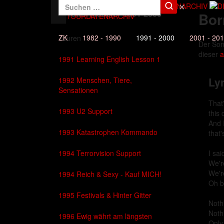
✕
Die Toten Hosen - 1991-2000
Bor
DAS TOURDATENARCHIV
ZK
1982 - 1990
1991 - 2000
2001 - 20
Touren
Der So
dieser
a
1991 Learning English Lesson 1
Lyr
1992 Menschen, Tiere,
Sensationen
That'
1993 U2 Support
this 
And I
1993 Katastrophen Kommando
that
1994 Terrorvision Support
I sai
We'r
We'r
1994 Reich & Sexy - Kauf MICH!
Oh b
1995 Festivals & Hinter Gitter
Noth
Noth
1996 Ewig währt am längsten
Only 