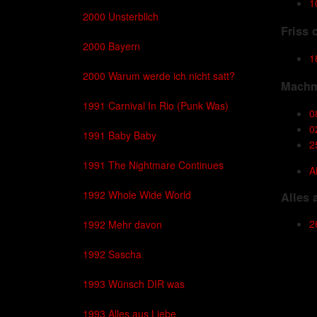
1
2000 Unsterblich
Friss 
2000 Bayern
1
2000 Warum werde ich nicht satt?
Machm
1991 Carnival In Rio (Punk Was)
0
0
1991 Baby Baby
2
1991 The Nightmare Continues
A
1992 Whole Wide World
Alles 
2
1992 Mehr davon
1992 Sascha
1993 Wünsch DIR was
1993 Alles aus Liebe