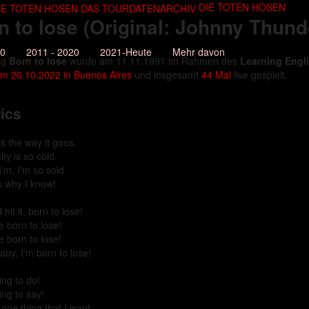
DIE TOTEN HOSEN
n to lose (Original: Johnny Thund
10
2011 - 2020
2021-Heute
Mehr davon
ng
Born to lose
wurde am 11.11.1991 im Rahmen des
Learning Engl
m 26.10.2022 in Buenos Aires
und insgesamt
44 Mal
live gespielt.
ics
s the way it goes,
city is so cold.
'm, I'm so sold
's why I know!
d hit it, born to lose!
e born to lose!
e born to lose!
aby, I'm born to lose!
ing to do!
ing to say!
one thing that I want,