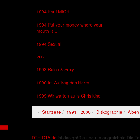
1994 Kauf MICH
1994 Put your money where your
mouth is...
1994 Sexual
VHS
1993 Reich & Sexy
1996 Im Auftrag des Herrn
1999 Wir warten auf's Christkind
Startseite
1991 - 2000
Diskographie
Alben
DTH-DTA.de
ist das größte und umfangreichste Die To