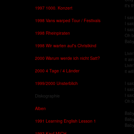
it's 
1997 1000. Konzert
I sai
1998 Vans warped Tour / Festivals
I sai
I sai
1998 Rheinpiraten
Oh b
Baby,
1998 Wir warten auf's Christkind
Livin
2000 Warum werde ich nicht Satt?
it ai
Livin'
2000 4 Tage / 4 Länder
it wi
1999/2000 Unsterblich
I sai
I sai
I sai
Diskographie
Oh b
Alben
Baby,
Baby,
1991 Learning English Lesson 1
Baby,
1993 Kauf MICH