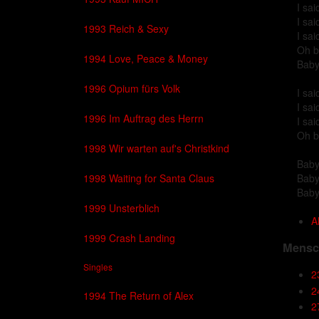
I sai
I sai
1993 Reich & Sexy
I sai
Oh b
1994 Love, Peace & Money
Baby,
1996 Opium fürs Volk
I sai
I sai
1996 Im Auftrag des Herrn
I sai
Oh b
1998 Wir warten auf's Christkind
Baby,
1998 Waiting for Santa Claus
Baby,
Baby,
1999 Unsterblich
A
1999 Crash Landing
Mensch
Singles
2
2
1994 The Return of Alex
2