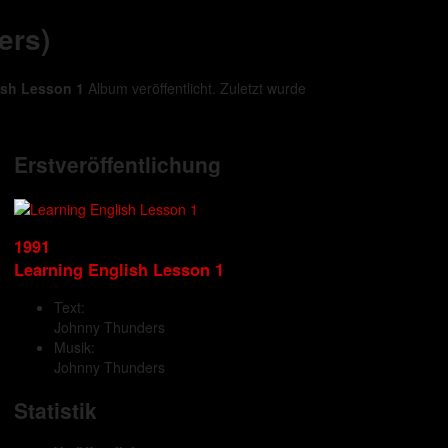
ers)
ish Lesson 1
Album veröffentlicht. Zuletzt wurde
Erstveröffentlichung
1991
Learning English Lesson 1
Text:
Johnny Thunders
Musik:
Johnny Thunders
Statistik