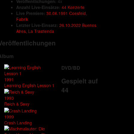
Veröffentlichungen:
4x
Anzahl Live-Einsätze:
44 Konzerte
Live Premiere:
30.06.1991 Coesfeld,
Fabrik
Letzter Live-Einsatz:
26.10.2022 Buenos
Aires, La Trastienda
Veröffentlichungen
Album
DVD/BD
1991
Gespielt auf
Learning English Lesson 1
44
1993
Reich & Sexy
1999
Crash Landing