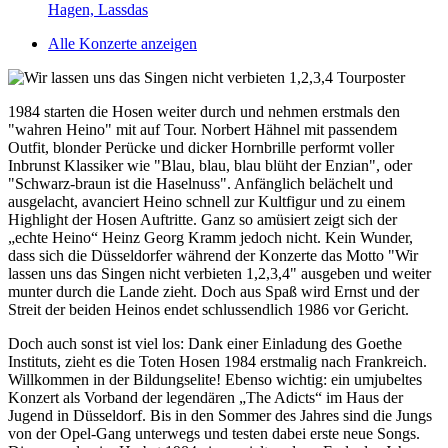
Hagen, Lassdas
Alle Konzerte anzeigen
1984 starten die Hosen weiter durch und nehmen erstmals den
"wahren Heino" mit auf Tour. Norbert Hähnel mit passendem
Outfit, blonder Perücke und dicker Hornbrille performt voller
Inbrunst Klassiker wie "Blau, blau, blau blüht der Enzian", oder
"Schwarz-braun ist die Haselnuss". Anfänglich belächelt und
ausgelacht, avanciert Heino schnell zur Kultfigur und zu einem
Highlight der Hosen Auftritte. Ganz so amüsiert zeigt sich der
„echte Heino“ Heinz Georg Kramm jedoch nicht. Kein Wunder,
dass sich die Düsseldorfer während der Konzerte das Motto "Wir
lassen uns das Singen nicht verbieten 1,2,3,4" ausgeben und weiter
munter durch die Lande zieht. Doch aus Spaß wird Ernst und der
Streit der beiden Heinos endet schlussendlich 1986 vor Gericht.
Doch auch sonst ist viel los: Dank einer Einladung des Goethe
Instituts, zieht es die Toten Hosen 1984 erstmalig nach Frankreich.
Willkommen in der Bildungselite! Ebenso wichtig: ein umjubeltes
Konzert als Vorband der legendären „The Adicts“ im Haus der
Jugend in Düsseldorf. Bis in den Sommer des Jahres sind die Jungs
von der Opel-Gang unterwegs und testen dabei erste neue Songs.