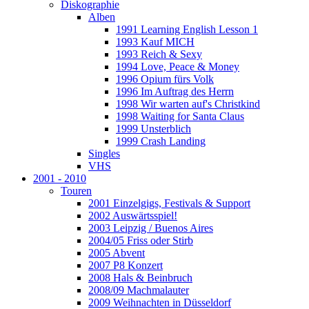
Diskographie
Alben
1991 Learning English Lesson 1
1993 Kauf MICH
1993 Reich & Sexy
1994 Love, Peace & Money
1996 Opium fürs Volk
1996 Im Auftrag des Herrn
1998 Wir warten auf's Christkind
1998 Waiting for Santa Claus
1999 Unsterblich
1999 Crash Landing
Singles
VHS
2001 - 2010
Touren
2001 Einzelgigs, Festivals & Support
2002 Auswärtsspiel!
2003 Leipzig / Buenos Aires
2004/05 Friss oder Stirb
2005 Abvent
2007 P8 Konzert
2008 Hals & Beinbruch
2008/09 Machmalauter
2009 Weihnachten in Düsseldorf