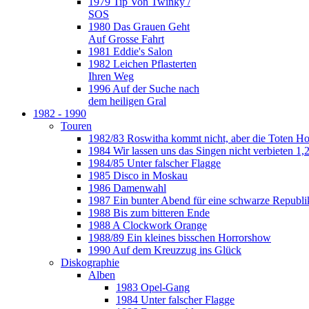
1979 Tip Von Twinky /
SOS
1980 Das Grauen Geht
Auf Grosse Fahrt
1981 Eddie's Salon
1982 Leichen Pflasterten
Ihren Weg
1996 Auf der Suche nach
dem heiligen Gral
1982 - 1990
Touren
1982/83 Roswitha kommt nicht, aber die Toten H
1984 Wir lassen uns das Singen nicht verbieten 1,2
1984/85 Unter falscher Flagge
1985 Disco in Moskau
1986 Damenwahl
1987 Ein bunter Abend für eine schwarze Republi
1988 Bis zum bitteren Ende
1988 A Clockwork Orange
1988/89 Ein kleines bisschen Horrorshow
1990 Auf dem Kreuzzug ins Glück
Diskographie
Alben
1983 Opel-Gang
1984 Unter falscher Flagge