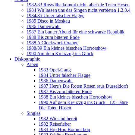
1982/83 Roswitha kommt nicht, aber die Toten Hosen
1984 Wir lassen uns das Singen nicht verbieten 1,2,3,4
1984/85 Unter falscher Flagge
1985 Disco in Moskau
1986 Damenwahl
1987 Ein bunter Abend für eine schwarze Republik
1988 Bis zum bitteren Ende
1988 A Clockwork Orange
1988/89 Ein kleines bisschen Horrorshow
1990 Auf dem Kreuzzug ins Glück
Diskographie
Alben
1983 Opel-Gang
1984 Unter falscher Flagge
1986 Damenwahl
1987 Here's Die Roten Rosen (aus Düsseldorf)
1987 Bis zum bitteren Ende
1988 Ein kleines bisschen Horrorshow
1990 Auf dem Kreuzzug ins Glück - 125 Jahre
Die Toten Hosen
Singles
1982 Wir sind bereit
1982 Reisefieber
1983 Hip Hop Bommi bop
1983 Schöne Bescherung