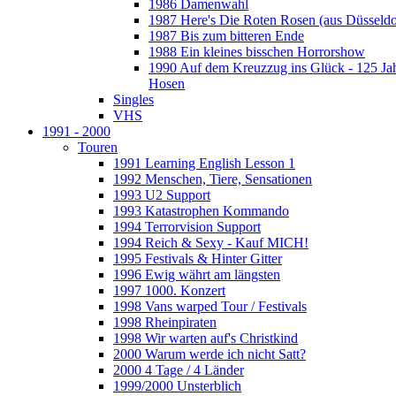
1986 Damenwahl
1987 Here's Die Roten Rosen (aus Düsseldo
1987 Bis zum bitteren Ende
1988 Ein kleines bisschen Horrorshow
1990 Auf dem Kreuzzug ins Glück - 125 Ja
Hosen
Singles
VHS
1991 - 2000
Touren
1991 Learning English Lesson 1
1992 Menschen, Tiere, Sensationen
1993 U2 Support
1993 Katastrophen Kommando
1994 Terrorvision Support
1994 Reich & Sexy - Kauf MICH!
1995 Festivals & Hinter Gitter
1996 Ewig währt am längsten
1997 1000. Konzert
1998 Vans warped Tour / Festivals
1998 Rheinpiraten
1998 Wir warten auf's Christkind
2000 Warum werde ich nicht Satt?
2000 4 Tage / 4 Länder
1999/2000 Unsterblich