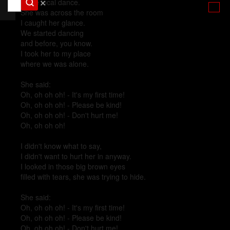
✕
at the local dance.
She was across the room
I caught her glance.
We started dancing
and before, you know.
I took her to my place
where we was alone.
She said:
Oh, oh oh oh! - It's my first time!
Oh, oh oh oh! - Please be kind!
Oh, oh oh oh! - Don't hurt me!
Oh, oh oh oh!
I didn't know what to say,
I didn't want to hurt her in anyway.
I looked in those big brown eyes
filled with tears, she was trying to hide.
She said:
Oh, oh oh oh! - It's my first time!
Oh, oh oh oh! - Please be kind!
Oh, oh oh oh! - Don't hurt me!