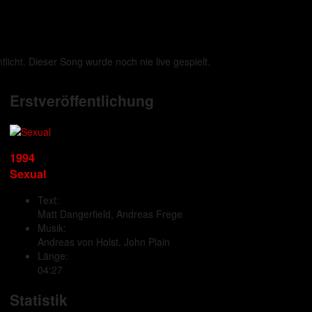
tlicht. Dieser Song wurde noch nie live gespielt.
Erstveröffentlichung
1994
Sexual
Text:
Matt Dangerfield, Andreas Frege
Musik:
Andreas von Holst, John Plain
Länge:
04:27
Statistik