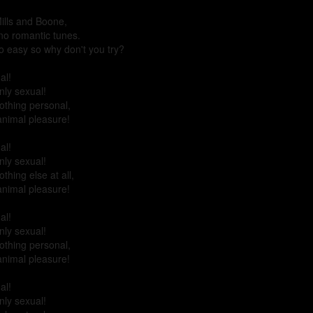
ills and Boone,
no romantic tunes.
so easy so why don't you try?
al!
only sexual!
nothing personal,
 animal pleasure!
al!
only sexual!
nothing else at all,
 animal pleasure!
al!
only sexual!
nothing personal,
 animal pleasure!
al!
only sexual!