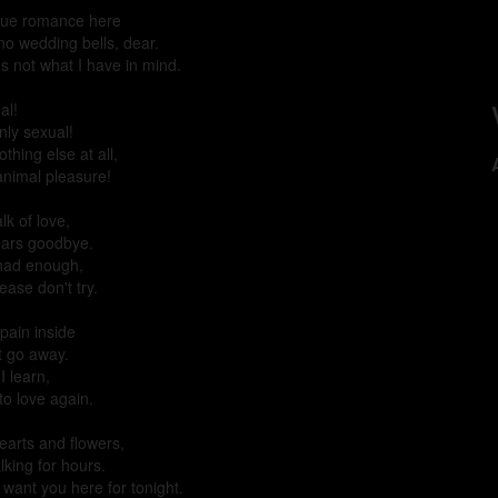
rue romance here
no wedding bells, dear.
's not what I have in mind.
al!
only sexual!
nothing else at all,
 animal pleasure!
lk of love,
ears goodbye.
 had enough,
ease don't try.
pain inside
t go away.
 I learn,
to love again.
earts and flowers,
lking for hours.
t want you here for tonight.