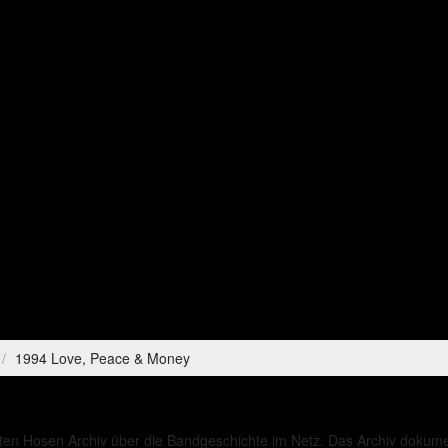
1994 Love, Peace & Money
ten Hosen Archiv über die Bandgeschichte im Netz. Das Archiv dokument