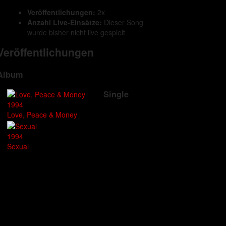
Veröffentlichungen:
2x
Anzahl Live-Einsätze:
Dieser Song
wurde bisher nicht live gespielt
Veröffentlichungen
Album
Single
1994
Love, Peace & Money
1994
Sexual