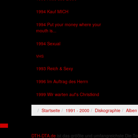
1994 Kauf MICH
1994 Put your money where your
mouth is...
1994 Sexual
VHS
1993 Reich & Sexy
1996 Im Auftrag des Herrn
1999 Wir warten auf's Christkind
Startseite
1991 - 2000
Diskographie
Alben
DTH-DTA.de
ist das größte und umfangreichste Die To