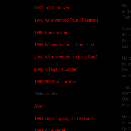
No t
1997 1000. Konzert
and 
That
1998 Vans warped Tour / Festivals
Sexu
1998 Rheinpiraten
It's 
It's 
1998 Wir warten auf's Christkind
just
2000 Warum werde ich nicht Satt?
No ta
no t
2000 4 Tage / 4 Länder
I've
so pl
1999/2000 Unsterblich
This 
won'
Diskographie
Until
how 
Alben
No h
1991 Learning English Lesson 1
no ta
I jus
1993 Kauf MICH