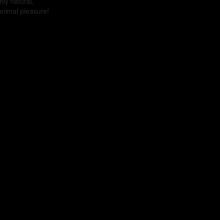
only natural,
 animal pleasure!