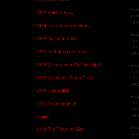
No M
1993 Reich & Sexy
and 
It's 
1994 Love, Peace & Money
Sexu
1996 Opium fürs Volk
It's 
It's 
1996 Im Auftrag des Herrn
just
1998 Wir warten auf's Christkind
Sexu
It's 
1998 Waiting for Santa Claus
It's 
just
1999 Unsterblich
Sexu
It's 
1999 Crash Landing
It's 
just
Singles
Sexu
1994 The Return of Alex
It's 