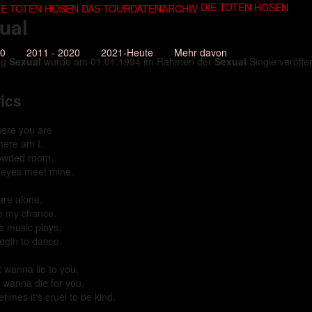
DIE TOTEN HOSEN
ual
10
2011 - 2020
2021-Heute
Mehr davon
ng
Sexual
wurde am 01.01.1994 im Rahmen der
Sexual
Single veröffen
ics
here you are
here am I.
owded room,
 eyes meet mine.
are alone,
ke my chance.
 music plays,
egin to dance.
t wanna lie to you,
t wanna die for you.
imes it's cruel to be kind.