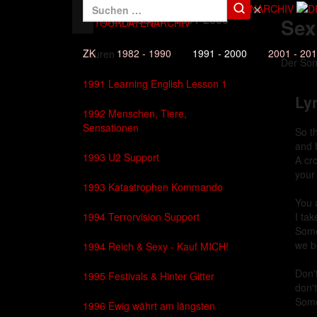
✕
Die Toten Hosen - 1991-2000
Sex
DAS TOURDATENARCHIV
ZK
1982 - 1990
1991 - 2000
2001 - 20
Touren
Der So
1991 Learning English Lesson 1
Lyr
1992 Menschen, Tiere,
Sensationen
So t
and 
1993 U2 Support
A cr
your
1993 Katastrophen Kommando
You 
1994 Terrorvision Support
I ta
Some
we b
1994 Reich & Sexy - Kauf MICH!
Don'
1995 Festivals & Hinter Gitter
don'
Somet
1996 Ewig währt am längsten