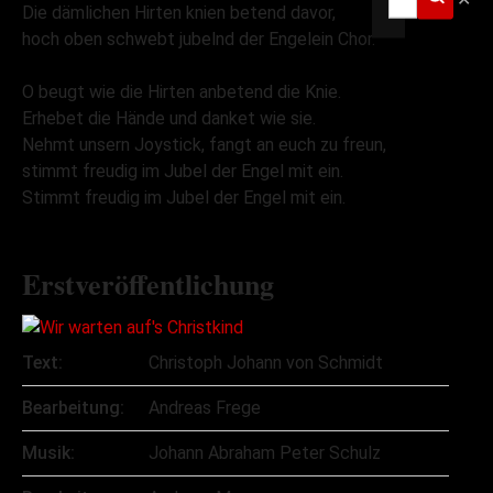
Die dämlichen Hirten knien betend davor,
hoch oben schwebt jubelnd der Engelein Chor.
O beugt wie die Hirten anbetend die Knie.
Erhebet die Hände und danket wie sie.
Nehmt unsern Joystick, fangt an euch zu freun,
stimmt freudig im Jubel der Engel mit ein.
Stimmt freudig im Jubel der Engel mit ein.
Erstveröffentlichung
Text:
Christoph Johann von Schmidt
Bearbeitung:
Andreas Frege
Musik:
Johann Abraham Peter Schulz