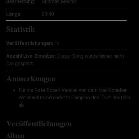
Bearbeitung:
Andreas Meurer
Länge:
01:40
Statistik
Veröffentlichungen:
1x
Anzahl Live-Einsätze:
Dieser Song wurde bisher nicht
live gespielt
Anmerkungen
Für die Rote Rosen Version von dem traditionellen
Weihnachtslied änderte Campino den Text deutlich
ab
Veröffentlichungen
Album