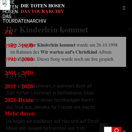
Sidebar
Ihr Kinderlein kommet
×
ZK
1982 - 1990
Ihr Kinderlein kommet
Der Song
wurde am 26.10.1998
Wir warten auf's Christkind
im Rahmen des
Album
1991 - 2000
veröffentlicht. Dieser Song wurde noch nie live gespielt.
2001 - 2010
Lyrics
2011 - 2020
Ihr Kinderlein kommet, o kommet doch all.
Zum Kiffen o kommet in Bethlehems Stall.
2021-Heute
Und seht, was in dieser hochheiligen Nacht
das Gras aus Jamaika für Freude uns macht.
Mehr davon
Da liegen wir knallbreit auf Heu und auf Stroh.
Maria und Joseph betrachten uns froh.
✕