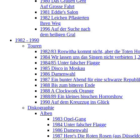
1980 Das Grauen Geht
Auf Grosse Fahrt
1981 Eddie's Salon
1982 Leichen Pflasterten
Ihren Weg
1996 Auf der Suche nach
dem heiligen Gral
1982 - 1990
Touren
1982/83 Roswitha kommt nicht, aber die Toten H
1984 Wir lassen uns das Singen nicht verbieten 1,2
1984/85 Unter falscher Flagge
1985 Disco in Moskau
1986 Damenwahl
1987 Ein bunter Abend für eine schwarze Republi
1988 Bis zum bitteren Ende
1988 A Clockwork Orange
1988/89 Ein kleines bisschen Horrorshow
1990 Auf dem Kreuzzug ins Glück
Diskographie
Alben
1983 Opel-Gang
1984 Unter falscher Flagge
1986 Damenwahl
1987 Here's Die Roten Rosen (aus Düsseldo