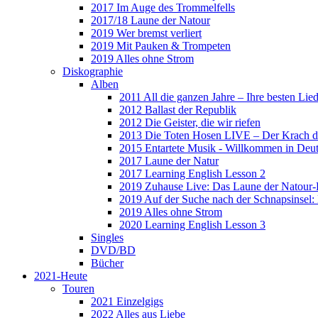
2017 Im Auge des Trommelfells
2017/18 Laune der Natour
2019 Wer bremst verliert
2019 Mit Pauken & Trompeten
2019 Alles ohne Strom
Diskographie
Alben
2011 All die ganzen Jahre – Ihre besten Lie
2012 Ballast der Republik
2012 Die Geister, die wir riefen
2013 Die Toten Hosen LIVE – Der Krach d
2015 Entartete Musik - Willkommen in Deu
2017 Laune der Natur
2017 Learning English Lesson 2
2019 Zuhause Live: Das Laune der Natour-
2019 Auf der Suche nach der Schnapsinsel
2019 Alles ohne Strom
2020 Learning English Lesson 3
Singles
DVD/BD
Bücher
2021-Heute
Touren
2021 Einzelgigs
2022 Alles aus Liebe