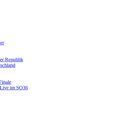
der
er Republik
tschland
Finale
: Live im SO36