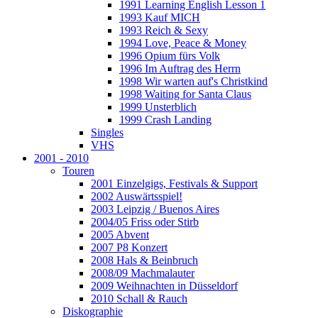
1991 Learning English Lesson 1
1993 Kauf MICH
1993 Reich & Sexy
1994 Love, Peace & Money
1996 Opium fürs Volk
1996 Im Auftrag des Herrn
1998 Wir warten auf's Christkind
1998 Waiting for Santa Claus
1999 Unsterblich
1999 Crash Landing
Singles
VHS
2001 - 2010
Touren
2001 Einzelgigs, Festivals & Support
2002 Auswärtsspiel!
2003 Leipzig / Buenos Aires
2004/05 Friss oder Stirb
2005 Abvent
2007 P8 Konzert
2008 Hals & Beinbruch
2008/09 Machmalauter
2009 Weihnachten in Düsseldorf
2010 Schall & Rauch
Diskographie