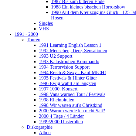
1987 Bis zum bitteren Ende
1988 Ein kleines bisschen Horrorshow
1990 Auf dem Kreuzzug ins Glück - 125 Ja
Hosen
Singles
VHS
1991 - 2000
Touren
1991 Learning English Lesson 1
1992 Menschen, Tiere, Sensationen
1993 U2 Support
1993 Katastrophen Kommando
1994 Terrorvision Support
1994 Reich & Sexy - Kauf MICH!
1995 Festivals & Hinter Gitter
1996 Ewig währt am längsten
1997 1000. Konzert
1998 Vans warped Tour / Festivals
1998 Rheinpiraten
1998 Wir warten auf's Christkind
2000 Warum werde ich nicht Satt?
2000 4 Tage / 4 Länder
1999/2000 Unsterblich
Diskographie
Alben