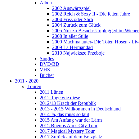
Alben
2002 Auswärtsspiel
2002 Reich & Sexy II - Die fetten Jahre
2004 Friss oder Stirb
2004 Zurück zum Glück
2005 Nur zu Besuch: Unplugged im Wiener 
2008 In aller Stille
2009 Machmalauter- Die Toten Hosen - Liv
2009 La Hermandad
2010 Najwieksze Przeboje
Singles
DVD/BD
VHS
Bücher
2011 - 2020
Touren
2011 Lünen
2012 Tage wie diese
2012/13 Krach der Republik
2013 - 2015 Willkommen in Deutschland
2014 Ja, das muss so laut
2015 Am Anfang war der Lärm
2015 Buenos Aires City Tour
2017 Magical Mystery Tour
2017 Zurück auf dem Bolzplatz