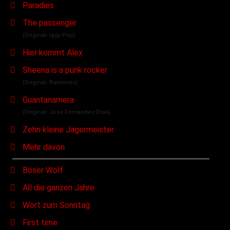
Paradies
The passenger
(Original: Iggy Pop)
Hier kommt Alex
Sheena is a punk rocker
(Original: Ramones)
Guantanamera
(Original: Jose Fernandez Dias)
Zehn kleine Jägermeister
Mehr davon
Böser Wolf
All die ganzen Jahre
Wort zum Sonntag
First time