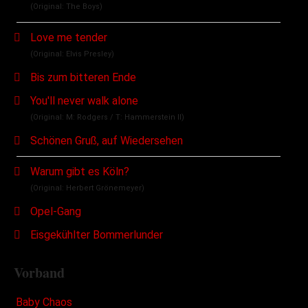
(Original: The Boys)
Love me tender
(Original: Elvis Presley)
Bis zum bitteren Ende
You'll never walk alone
(Original: M: Rodgers / T: Hammerstein II)
Schönen Gruß, auf Wiedersehen
Warum gibt es Köln?
(Original: Herbert Grönemeyer)
Opel-Gang
Eisgekühlter Bommerlunder
Vorband
Baby Chaos