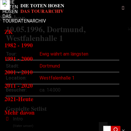
Sidebar
10.05.1996
, Dortmund,
×
ZK
Westfalenhalle 1
1982 - 1990
Tour:
Ewig währt am längsten
1991 - 2000
Stadt:
Dortmund
2001 - 2010
Location:
Westfalenhalle 1
2011 - 2020
Besucher:
ca. 14.000
2021-Heute
Gespielte Setlist
Mehr davon
Intro
(Vater unser)
✕