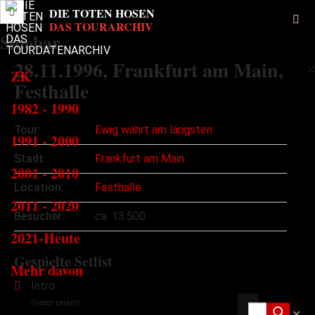
Sidebar
28.11.1996
, Frankfurt am Main,
×
ZK
Festhalle
1982 - 1990
Tour:
Ewig währt am längsten
1991 - 2000
Stadt:
Frankfurt am Main
2001 - 2010
Location:
Festhalle
2011 - 2020
Besucher:
ca. 13.500
2021-Heute
Gespielte Setlist
Mehr davon
Intro
(Vater unser)
✕