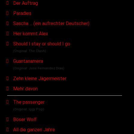
Der Auftrag
Paradies
Sascha ... (ein aufrechter Deutscher)
Hier kommt Alex
Should I stay or should I go
(Original: The Clash)
Guantanamera
(Original: Jose Fernandez Dias)
Zehn kleine Jägermeister
Mehr davon
The passenger
(Original: Iggy Pop)
Böser Wolf
All die ganzen Jahre