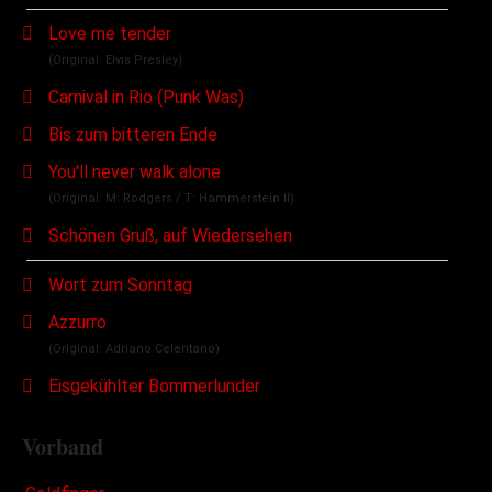
Love me tender
(Original: Elvis Presley)
Carnival in Rio (Punk Was)
Bis zum bitteren Ende
You'll never walk alone
(Original: M: Rodgers / T: Hammerstein II)
Schönen Gruß, auf Wiedersehen
Wort zum Sonntag
Azzurro
(Original: Adriano Celentano)
Eisgekühlter Bommerlunder
Vorband