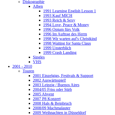
Diskographie
Alben
1991 Learning English Lesson 1
1993 Kauf MICH
1993 Reich & Sexy
1994 Love, Peace & Money
1996 Opium fürs Volk
1996 Im Auftrag des Herrn
1998 Wir warten auf's Christkind
1998 Waiting for Santa Claus
1999 Unsterblich
1999 Crash Landing
Singles
VHS
2001 - 2010
Touren
2001 Einzelgigs, Festivals & Support
2002 Auswärtsspiel!
2003 Leipzig / Buenos Aires
2004/05 Friss oder Stirb
2005 Abvent
2007 P8 Konzert
2008 Hals & Beinbruch
2008/09 Machmalauter
2009 Weihnachten in Düsseldorf