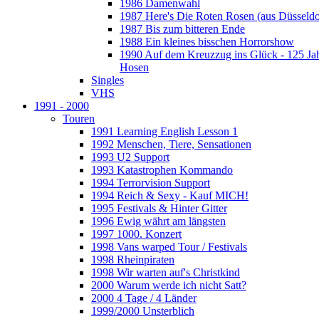
1986 Damenwahl
1987 Here's Die Roten Rosen (aus Düsseldo
1987 Bis zum bitteren Ende
1988 Ein kleines bisschen Horrorshow
1990 Auf dem Kreuzzug ins Glück - 125 Ja
Hosen
Singles
VHS
1991 - 2000
Touren
1991 Learning English Lesson 1
1992 Menschen, Tiere, Sensationen
1993 U2 Support
1993 Katastrophen Kommando
1994 Terrorvision Support
1994 Reich & Sexy - Kauf MICH!
1995 Festivals & Hinter Gitter
1996 Ewig währt am längsten
1997 1000. Konzert
1998 Vans warped Tour / Festivals
1998 Rheinpiraten
1998 Wir warten auf's Christkind
2000 Warum werde ich nicht Satt?
2000 4 Tage / 4 Länder
1999/2000 Unsterblich