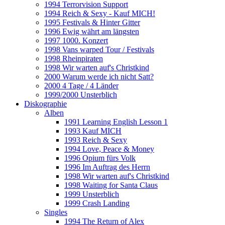
1994 Terrorvision Support
1994 Reich & Sexy - Kauf MICH!
1995 Festivals & Hinter Gitter
1996 Ewig währt am längsten
1997 1000. Konzert
1998 Vans warped Tour / Festivals
1998 Rheinpiraten
1998 Wir warten auf's Christkind
2000 Warum werde ich nicht Satt?
2000 4 Tage / 4 Länder
1999/2000 Unsterblich
Diskographie
Alben
1991 Learning English Lesson 1
1993 Kauf MICH
1993 Reich & Sexy
1994 Love, Peace & Money
1996 Opium fürs Volk
1996 Im Auftrag des Herrn
1998 Wir warten auf's Christkind
1998 Waiting for Santa Claus
1999 Unsterblich
1999 Crash Landing
Singles
1994 The Return of Alex