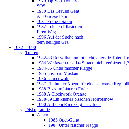
1979 Tip Von Twinky /
SOS
1980 Das Grauen Geht
Auf Grosse Fahrt
1981 Eddie's Salon
1982 Leichen Pflasterten
Ihren Weg
1996 Auf der Suche nach
dem heiligen Gral
1982 - 1990
Touren
1982/83 Roswitha kommt nicht, aber die Toten H
1984 Wir lassen uns das Singen nicht verbieten 1,2
1984/85 Unter falscher Flagge
1985 Disco in Moskau
1986 Damenwahl
1987 Ein bunter Abend für eine schwarze Republi
1988 Bis zum bitteren Ende
1988 A Clockwork Orange
1988/89 Ein kleines bisschen Horrorshow
1990 Auf dem Kreuzzug ins Glück
Diskographie
Alben
1983 Opel-Gang
1984 Unter falscher Flagge