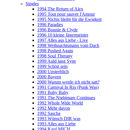
Singles
1994 The Return of Alex
1995 Tout pour sauver l'Amour
1995 Nichts bleibt für die Ewigkeit
1996 Paradies
1996 Bonnie & Clyde
1996 10 kleine Jägermeister
1997 Alles aus Liebe - Live
1998 Weihnachtsmann vom Dach
1998 Pushed Again
1998 Soul Therapy
1999 Auld lang Syne
1999 Schön sein
2000 Unsterblich
2000 Bayern
2000 Warum werde ich nicht satt?
1991 Carnival In Rio (Punk Was)
1991 Baby Baby
1991 The Nightmare Continues
1992 Whole Wide World
1992 Mehr davon
1992 Sascha
1993 Wünsch DIR was
1993 Alles aus Liebe
1994 Kauf MICH