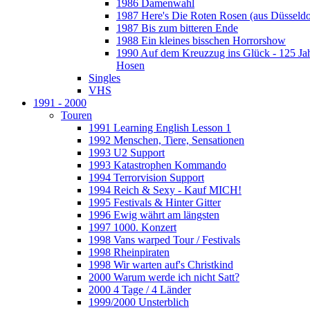
1986 Damenwahl
1987 Here's Die Roten Rosen (aus Düsseldo
1987 Bis zum bitteren Ende
1988 Ein kleines bisschen Horrorshow
1990 Auf dem Kreuzzug ins Glück - 125 Ja
Hosen
Singles
VHS
1991 - 2000
Touren
1991 Learning English Lesson 1
1992 Menschen, Tiere, Sensationen
1993 U2 Support
1993 Katastrophen Kommando
1994 Terrorvision Support
1994 Reich & Sexy - Kauf MICH!
1995 Festivals & Hinter Gitter
1996 Ewig währt am längsten
1997 1000. Konzert
1998 Vans warped Tour / Festivals
1998 Rheinpiraten
1998 Wir warten auf's Christkind
2000 Warum werde ich nicht Satt?
2000 4 Tage / 4 Länder
1999/2000 Unsterblich