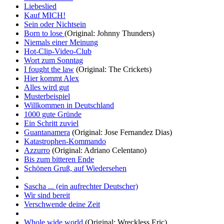
Liebeslied
Kauf MICH!
Sein oder Nichtsein
Born to lose
(Original: Johnny Thunders)
Niemals einer Meinung
Hot-Clip-Video-Club
Wort zum Sonntag
I fought the law
(Original: The Crickets)
Hier kommt Alex
Alles wird gut
Musterbeispiel
Willkommen in Deutschland
1000 gute Gründe
Ein Schritt zuviel
Guantanamera
(Original: Jose Fernandez Dias)
Katastrophen-Kommando
Azzurro
(Original: Adriano Celentano)
Bis zum bitteren Ende
Schönen Gruß, auf Wiedersehen
Sascha ... (ein aufrechter Deutscher)
Wir sind bereit
Verschwende deine Zeit
Whole wide world
(Original: Wreckless Eric)