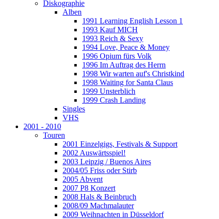
Diskographie
Alben
1991 Learning English Lesson 1
1993 Kauf MICH
1993 Reich & Sexy
1994 Love, Peace & Money
1996 Opium fürs Volk
1996 Im Auftrag des Herrn
1998 Wir warten auf's Christkind
1998 Waiting for Santa Claus
1999 Unsterblich
1999 Crash Landing
Singles
VHS
2001 - 2010
Touren
2001 Einzelgigs, Festivals & Support
2002 Auswärtsspiel!
2003 Leipzig / Buenos Aires
2004/05 Friss oder Stirb
2005 Abvent
2007 P8 Konzert
2008 Hals & Beinbruch
2008/09 Machmalauter
2009 Weihnachten in Düsseldorf