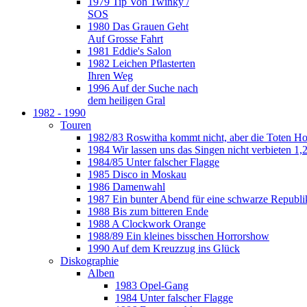
1979 Tip Von Twinky /
SOS
1980 Das Grauen Geht
Auf Grosse Fahrt
1981 Eddie's Salon
1982 Leichen Pflasterten
Ihren Weg
1996 Auf der Suche nach
dem heiligen Gral
1982 - 1990
Touren
1982/83 Roswitha kommt nicht, aber die Toten H
1984 Wir lassen uns das Singen nicht verbieten 1,2
1984/85 Unter falscher Flagge
1985 Disco in Moskau
1986 Damenwahl
1987 Ein bunter Abend für eine schwarze Republi
1988 Bis zum bitteren Ende
1988 A Clockwork Orange
1988/89 Ein kleines bisschen Horrorshow
1990 Auf dem Kreuzzug ins Glück
Diskographie
Alben
1983 Opel-Gang
1984 Unter falscher Flagge