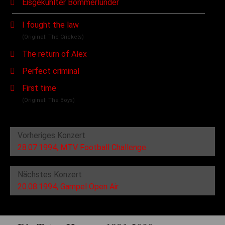
Eisgekühlter Bommerlunder
I fought the law
(Original: The Crickets)
The return of Alex
Perfect criminal
First time
(Original: The Boys)
Vorheriges Konzert
28.07.1994, MTV Football Challenge
Nächstes Konzert
20.08.1994, Gampel Open Air