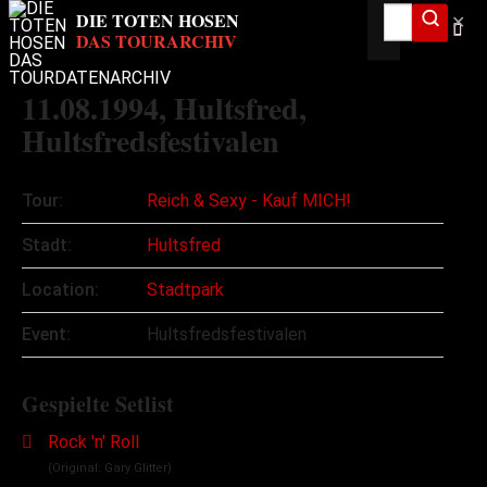
✕
11.08.1994
, Hultsfred,
Hultsfredsfestivalen
Tour:
Reich & Sexy - Kauf MICH!
Stadt:
Hultsfred
Location:
Stadtpark
Event:
Hultsfredsfestivalen
Gespielte Setlist
Rock 'n' Roll
(Original: Gary Glitter)