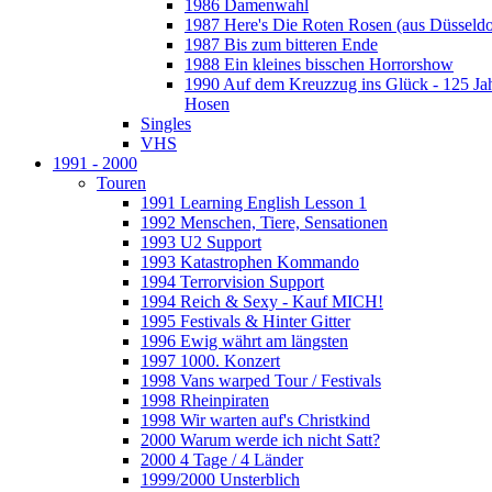
1986 Damenwahl
1987 Here's Die Roten Rosen (aus Düsseldo
1987 Bis zum bitteren Ende
1988 Ein kleines bisschen Horrorshow
1990 Auf dem Kreuzzug ins Glück - 125 Ja
Hosen
Singles
VHS
1991 - 2000
Touren
1991 Learning English Lesson 1
1992 Menschen, Tiere, Sensationen
1993 U2 Support
1993 Katastrophen Kommando
1994 Terrorvision Support
1994 Reich & Sexy - Kauf MICH!
1995 Festivals & Hinter Gitter
1996 Ewig währt am längsten
1997 1000. Konzert
1998 Vans warped Tour / Festivals
1998 Rheinpiraten
1998 Wir warten auf's Christkind
2000 Warum werde ich nicht Satt?
2000 4 Tage / 4 Länder
1999/2000 Unsterblich