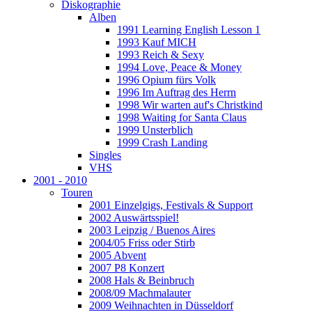
Diskographie
Alben
1991 Learning English Lesson 1
1993 Kauf MICH
1993 Reich & Sexy
1994 Love, Peace & Money
1996 Opium fürs Volk
1996 Im Auftrag des Herrn
1998 Wir warten auf's Christkind
1998 Waiting for Santa Claus
1999 Unsterblich
1999 Crash Landing
Singles
VHS
2001 - 2010
Touren
2001 Einzelgigs, Festivals & Support
2002 Auswärtsspiel!
2003 Leipzig / Buenos Aires
2004/05 Friss oder Stirb
2005 Abvent
2007 P8 Konzert
2008 Hals & Beinbruch
2008/09 Machmalauter
2009 Weihnachten in Düsseldorf