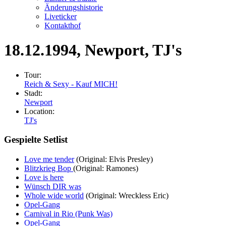
Änderungshistorie
Liveticker
Kontakthof
18.12.1994
, Newport, TJ's
Tour:
Reich & Sexy - Kauf MICH!
Stadt:
Newport
Location:
TJ's
Gespielte Setlist
Love me tender
(Original: Elvis Presley)
Blitzkrieg Bop
(Original: Ramones)
Love is here
Wünsch DIR was
Whole wide world
(Original: Wreckless Eric)
Opel-Gang
Carnival in Rio (Punk Was)
Opel-Gang