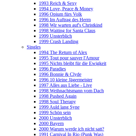
1993 Reich & Sexy
1994 Love, Peace & Money
1996 Opium fürs Volk
1996 Im Auftrag des Herrn
1998 Wir warten auf's Christkind
1998 Waiting for Santa Claus
1999 Unsterblich
1999 Crash Landing
Singles
1994 The Return of Alex
1995 Tout pour sauver l'Amour
1995 Nichts bleibt für die Ewigkeit
1996 Paradies
1996 Bonnie & Clyde
1996 10 kleine Jägermeister
1997 Alles aus Liebe - Live
1998 Weihnachtsmann vom Dach
1998 Pushed Again
1998 Soul Therapy
1999 Auld lang Syne
1999 Schön sein
2000 Unsterblich
2000 Bayern
2000 Warum werde ich nicht satt?
1991 Carnival In Rio (Punk Was)