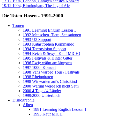
17.12.1994, London, Garage
Nächstes Konzert
19.12.1994, Birmingham, The Jug of Ale
Die Toten Hosen - 1991-2000
Touren
1991 Learning English Lesson 1
1992 Menschen, Tiere, Sensationen
1993 U2 Support
1993 Katastrophen Kommando
1994 Terrorvision Support
1994 Reich & Sexy - Kauf MICH!
1995 Festivals & Hinter Gitter
1996 Ewig währt am längsten
1997 1000. Konzert
1998 Vans warped Tour / Festivals
1998 Rheinpiraten
1998 Wir warten auf's Christkind
2000 Warum werde ich nicht Satt?
2000 4 Tage / 4 Länder
1999/2000 Unsterblich
Diskographie
Alben
1991 Learning English Lesson 1
1993 Kauf MICH