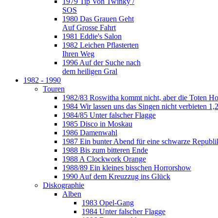
1979 Tip Von Twinky /
SOS
1980 Das Grauen Geht
Auf Grosse Fahrt
1981 Eddie's Salon
1982 Leichen Pflasterten
Ihren Weg
1996 Auf der Suche nach
dem heiligen Gral
1982 - 1990
Touren
1982/83 Roswitha kommt nicht, aber die Toten H
1984 Wir lassen uns das Singen nicht verbieten 1,2
1984/85 Unter falscher Flagge
1985 Disco in Moskau
1986 Damenwahl
1987 Ein bunter Abend für eine schwarze Republi
1988 Bis zum bitteren Ende
1988 A Clockwork Orange
1988/89 Ein kleines bisschen Horrorshow
1990 Auf dem Kreuzzug ins Glück
Diskographie
Alben
1983 Opel-Gang
1984 Unter falscher Flagge