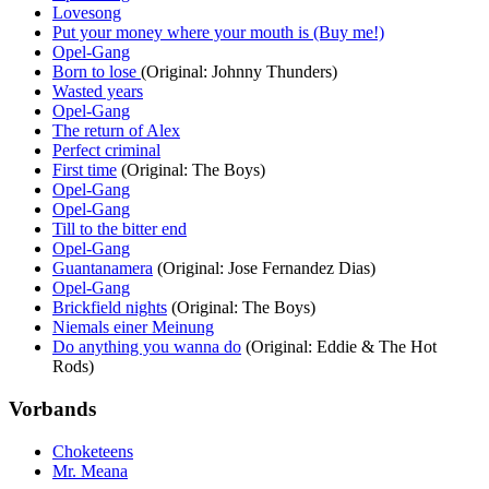
Lovesong
Put your money where your mouth is (Buy me!)
Opel-Gang
Born to lose
(Original: Johnny Thunders)
Wasted years
Opel-Gang
The return of Alex
Perfect criminal
First time
(Original: The Boys)
Opel-Gang
Opel-Gang
Till to the bitter end
Opel-Gang
Guantanamera
(Original: Jose Fernandez Dias)
Opel-Gang
Brickfield nights
(Original: The Boys)
Niemals einer Meinung
Do anything you wanna do
(Original: Eddie & The Hot
Rods)
Vorbands
Choketeens
Mr. Meana