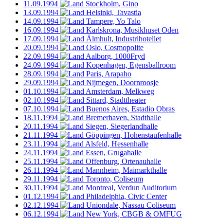
11.09.1994
Stockholm, Gino
13.09.1994
Helsinki, Tavastia
14.09.1994
Tampere, Yo Talo
16.09.1994
Karlskrona, Musikhuset Oden
17.09.1994
Älmhult, Industrihotellet
20.09.1994
Oslo, Cosmopolite
22.09.1994
Aalborg, 1000Fryd
24.09.1994
Kopenhagen, Egensballroom
28.09.1994
Paris, Arapaho
29.09.1994
Nijmegen, Doornroosje
01.10.1994
Amsterdam, Melkweg
02.10.1994
Sittard, Stadttheater
07.10.1994
Buenos Aires, Estadio Obras
18.11.1994
Bremerhaven, Stadthalle
20.11.1994
Siegen, Siegerlandhalle
21.11.1994
Göppingen, Hohenstaufenhalle
23.11.1994
Alsfeld, Hessenhalle
24.11.1994
Essen, Grugahalle
25.11.1994
Offenburg, Ortenauhalle
26.11.1994
Mannheim, Maimarkthalle
29.11.1994
Toronto, Coliseum
30.11.1994
Montreal, Verdun Auditorium
01.12.1994
Philadelphia, Civic Center
02.12.1994
Uniondale, Nassau Coliseum
06.12.1994
New York, CBGB & OMFUG