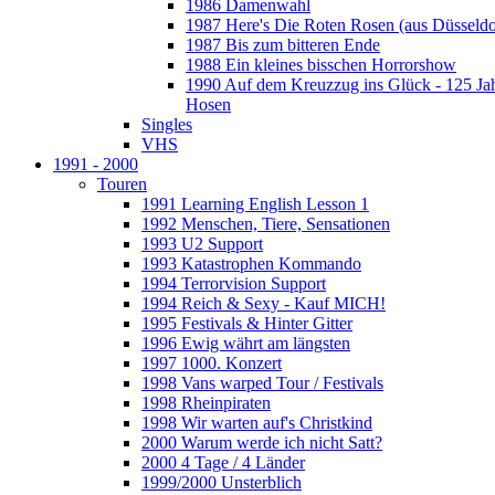
1986 Damenwahl
1987 Here's Die Roten Rosen (aus Düsseldo
1987 Bis zum bitteren Ende
1988 Ein kleines bisschen Horrorshow
1990 Auf dem Kreuzzug ins Glück - 125 Ja
Hosen
Singles
VHS
1991 - 2000
Touren
1991 Learning English Lesson 1
1992 Menschen, Tiere, Sensationen
1993 U2 Support
1993 Katastrophen Kommando
1994 Terrorvision Support
1994 Reich & Sexy - Kauf MICH!
1995 Festivals & Hinter Gitter
1996 Ewig währt am längsten
1997 1000. Konzert
1998 Vans warped Tour / Festivals
1998 Rheinpiraten
1998 Wir warten auf's Christkind
2000 Warum werde ich nicht Satt?
2000 4 Tage / 4 Länder
1999/2000 Unsterblich