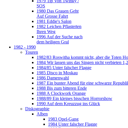
1979 Tip Von Twinky /
SOS
1980 Das Grauen Geht
Auf Grosse Fahrt
1981 Eddie's Salon
1982 Leichen Pflasterten
Ihren Weg
1996 Auf der Suche nach
dem heiligen Gral
1982 - 1990
Touren
1982/83 Roswitha kommt nicht, aber die Toten H
1984 Wir lassen uns das Singen nicht verbieten 1,2
1984/85 Unter falscher Flagge
1985 Disco in Moskau
1986 Damenwahl
1987 Ein bunter Abend für eine schwarze Republi
1988 Bis zum bitteren Ende
1988 A Clockwork Orange
1988/89 Ein kleines bisschen Horrorshow
1990 Auf dem Kreuzzug ins Glück
Diskographie
Alben
1983 Opel-Gang
1984 Unter falscher Flagge