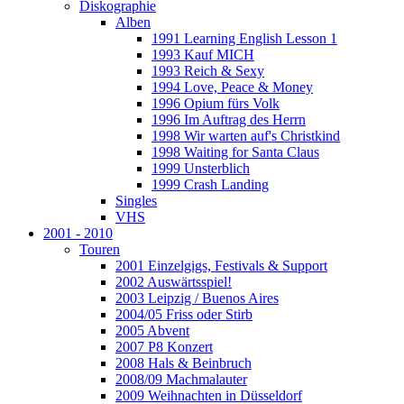
Diskographie
Alben
1991 Learning English Lesson 1
1993 Kauf MICH
1993 Reich & Sexy
1994 Love, Peace & Money
1996 Opium fürs Volk
1996 Im Auftrag des Herrn
1998 Wir warten auf's Christkind
1998 Waiting for Santa Claus
1999 Unsterblich
1999 Crash Landing
Singles
VHS
2001 - 2010
Touren
2001 Einzelgigs, Festivals & Support
2002 Auswärtsspiel!
2003 Leipzig / Buenos Aires
2004/05 Friss oder Stirb
2005 Abvent
2007 P8 Konzert
2008 Hals & Beinbruch
2008/09 Machmalauter
2009 Weihnachten in Düsseldorf