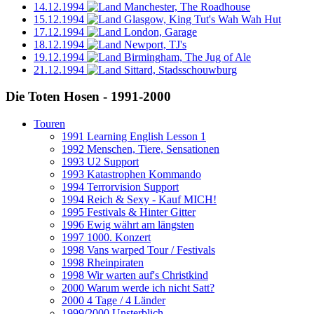
14.12.1994
Manchester, The Roadhouse
15.12.1994
Glasgow, King Tut's Wah Wah Hut
17.12.1994
London, Garage
18.12.1994
Newport, TJ's
19.12.1994
Birmingham, The Jug of Ale
21.12.1994
Sittard, Stadsschouwburg
Die Toten Hosen - 1991-2000
Touren
1991 Learning English Lesson 1
1992 Menschen, Tiere, Sensationen
1993 U2 Support
1993 Katastrophen Kommando
1994 Terrorvision Support
1994 Reich & Sexy - Kauf MICH!
1995 Festivals & Hinter Gitter
1996 Ewig währt am längsten
1997 1000. Konzert
1998 Vans warped Tour / Festivals
1998 Rheinpiraten
1998 Wir warten auf's Christkind
2000 Warum werde ich nicht Satt?
2000 4 Tage / 4 Länder
1999/2000 Unsterblich