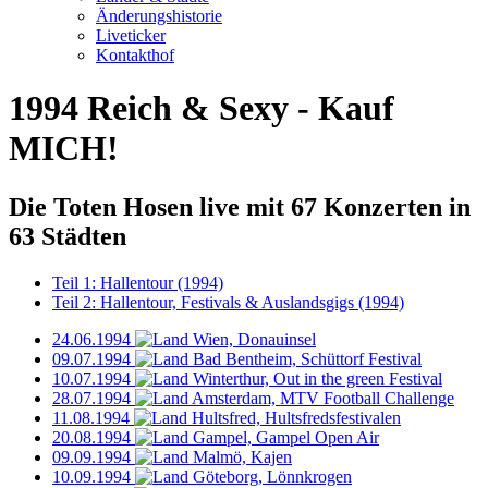
Änderungshistorie
Liveticker
Kontakthof
1994
Reich & Sexy - Kauf
MICH!
Die Toten Hosen live mit
67 Konzerten
in
63 Städten
Teil 1: Hallentour (1994)
Teil 2: Hallentour, Festivals & Auslandsgigs (1994)
24.06.1994
Wien, Donauinsel
09.07.1994
Bad Bentheim, Schüttorf Festival
10.07.1994
Winterthur, Out in the green Festival
28.07.1994
Amsterdam, MTV Football Challenge
11.08.1994
Hultsfred, Hultsfredsfestivalen
20.08.1994
Gampel, Gampel Open Air
09.09.1994
Malmö, Kajen
10.09.1994
Göteborg, Lönnkrogen