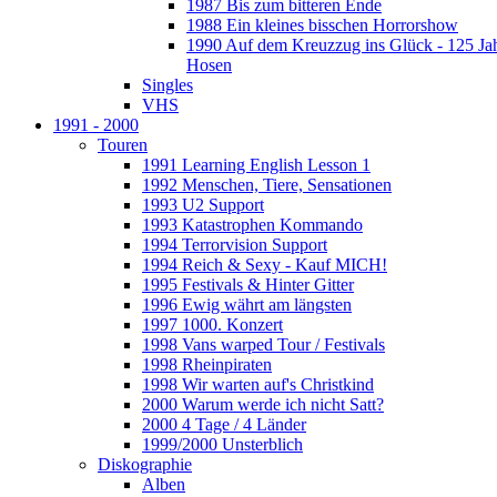
1987 Bis zum bitteren Ende
1988 Ein kleines bisschen Horrorshow
1990 Auf dem Kreuzzug ins Glück - 125 Ja
Hosen
Singles
VHS
1991 - 2000
Touren
1991 Learning English Lesson 1
1992 Menschen, Tiere, Sensationen
1993 U2 Support
1993 Katastrophen Kommando
1994 Terrorvision Support
1994 Reich & Sexy - Kauf MICH!
1995 Festivals & Hinter Gitter
1996 Ewig währt am längsten
1997 1000. Konzert
1998 Vans warped Tour / Festivals
1998 Rheinpiraten
1998 Wir warten auf's Christkind
2000 Warum werde ich nicht Satt?
2000 4 Tage / 4 Länder
1999/2000 Unsterblich
Diskographie
Alben