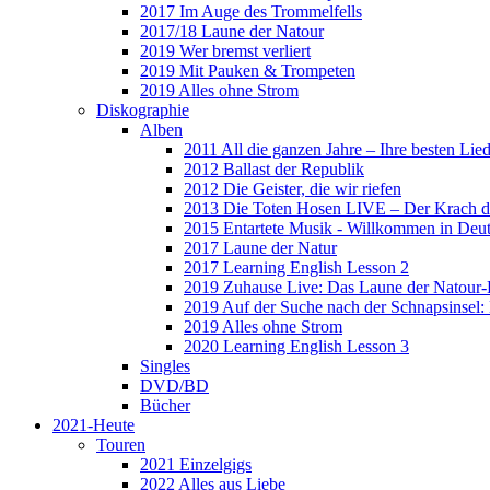
2017 Im Auge des Trommelfells
2017/18 Laune der Natour
2019 Wer bremst verliert
2019 Mit Pauken & Trompeten
2019 Alles ohne Strom
Diskographie
Alben
2011 All die ganzen Jahre – Ihre besten Lie
2012 Ballast der Republik
2012 Die Geister, die wir riefen
2013 Die Toten Hosen LIVE – Der Krach d
2015 Entartete Musik - Willkommen in Deu
2017 Laune der Natur
2017 Learning English Lesson 2
2019 Zuhause Live: Das Laune der Natour-
2019 Auf der Suche nach der Schnapsinsel
2019 Alles ohne Strom
2020 Learning English Lesson 3
Singles
DVD/BD
Bücher
2021-Heute
Touren
2021 Einzelgigs
2022 Alles aus Liebe