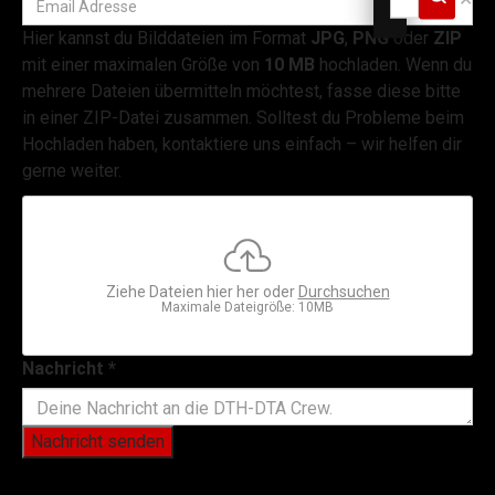
Hier kannst du Bilddateien im Format
JPG
,
PNG
oder
ZIP
mit einer maximalen Größe von
10 MB
hochladen. Wenn du
mehrere Dateien übermitteln möchtest, fasse diese bitte
in einer ZIP-Datei zusammen. Solltest du Probleme beim
Hochladen haben, kontaktiere uns einfach – wir helfen dir
gerne weiter.
Ziehe Dateien hier her oder
Durchsuchen
Maximale Dateigröße: 10MB
Nachricht
*
Nachricht senden