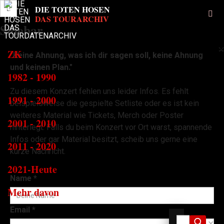
Sidebar
×
ZK
"Keine Ahnung, was ich dir sagen soll, keine Ahnung
und keinen Plan."
1982 - 1990
Zu diesem Konzert fehlen uns leider Infos. Es fehlt
1991 - 2000
beispielsweise die gespielte Setliste oder es ist kein
weiteres Material wie Tickets, Merch oder Poster
2001 - 2010
hinterlegt. Falls du beim Konzert vor Ort warst, spannende
Infos oder gar Material besitzt, scheib uns gerne eine
2011 - 2020
kurze Nachricht.
2021-Heute
Name
*
Mehr davon
Email
*
✕