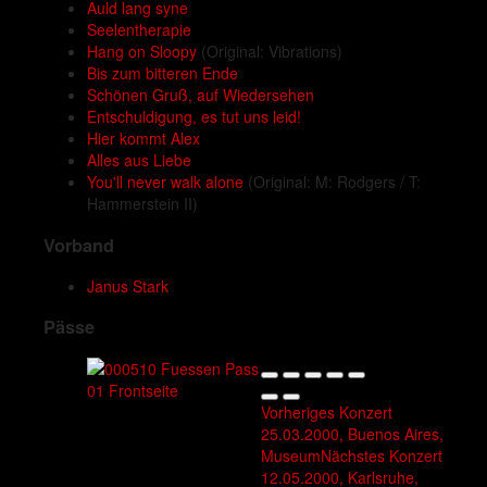
Auld lang syne
Seelentherapie
Hang on Sloopy
(Original: Vibrations)
Bis zum bitteren Ende
Schönen Gruß, auf Wiedersehen
Entschuldigung, es tut uns leid!
Hier kommt Alex
Alles aus Liebe
You'll never walk alone
(Original: M: Rodgers / T:
Hammerstein II)
Vorband
Janus Stark
Pässe
Vorheriges Konzert
25.03.2000, Buenos Aires,
Museum
Nächstes Konzert
12.05.2000, Karlsruhe,