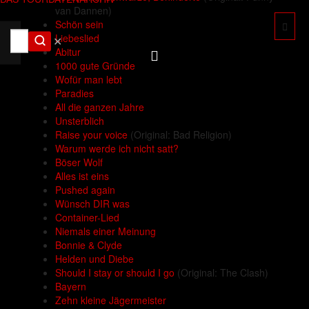
van Dannen)
Schön sein
Liebeslied
✕
Abitur
1000 gute Gründe
Wofür man lebt
Paradies
All die ganzen Jahre
Unsterblich
Raise your voice
(Original: Bad Religion)
Warum werde ich nicht satt?
Böser Wolf
Alles ist eins
Pushed again
Wünsch DIR was
Container-Lied
Niemals einer Meinung
Bonnie & Clyde
Helden und Diebe
Should I stay or should I go
(Original: The Clash)
Bayern
Zehn kleine Jägermeister