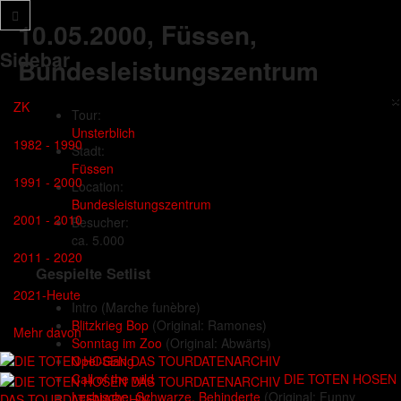
10.05.2000
, Füssen,
Sidebar
Bundesleistungszentrum
×
ZK
Tour:
Unsterblich
1982 - 1990
Stadt:
Füssen
1991 - 2000
Location:
Bundesleistungszentrum
2001 - 2010
Besucher:
ca. 5.000
2011 - 2020
Gespielte Setlist
2021-Heute
Intro
(Marche funèbre)
Blitzkrieg Bop
(Original: Ramones)
Mehr davon
Sonntag im Zoo
(Original: Abwärts)
Opel-Gang
DIE TOTEN HOSEN
Call of the wild
Lesbische, Schwarze, Behinderte
(Original: Funny
DAS TOURDATENARCHIV