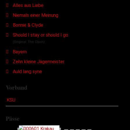
Alles aus Liebe
Niemals einer Meinung
Bonnie & Clyde
Should I stay or should I go
(Original: The Clash)
Bayern
Zehn kleine Jägermeister
Auld lang syne
Vorband
KSU
Pässe