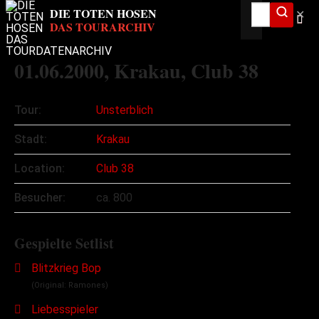
✕
01.06.2000
, Krakau, Club 38
Tour:
Unsterblich
Stadt:
Krakau
Location:
Club 38
Besucher:
ca. 800
Gespielte Setlist
Blitzkrieg Bop
(Original: Ramones)
Liebesspieler