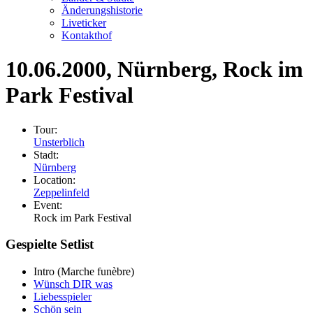
Änderungshistorie
Liveticker
Kontakthof
10.06.2000
, Nürnberg, Rock im
Park Festival
Tour:
Unsterblich
Stadt:
Nürnberg
Location:
Zeppelinfeld
Event:
Rock im Park Festival
Gespielte Setlist
Intro
(Marche funèbre)
Wünsch DIR was
Liebesspieler
Schön sein