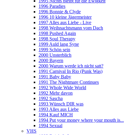
1995 Nichts bleibt für die Ewigkeit
1996 Paradies
1996 Bonnie & Clyde
1996 10 kleine Jägermeister
1997 Alles aus Liebe - Live
1998 Weihnachtsmann vom Dach
1998 Pushed Again
1998 Soul Therapy
1999 Auld lang Syne
1999 Schön sein
2000 Unsterblich
2000 Bayern
2000 Warum werde ich nicht satt?
1991 Carnival In Rio (Punk Was)
1991 Baby Baby
1991 The Nightmare Continues
1992 Whole Wide World
1992 Mehr davon
1992 Sascha
1993 Wünsch DIR was
1993 Alles aus Liebe
1994 Kauf MICH
1994 Put your money where your mouth is...
1994 Sexual
VHS