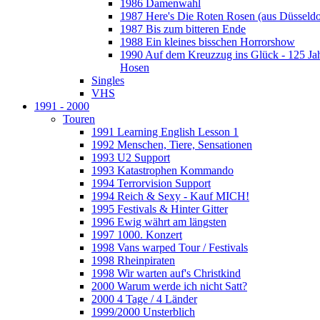
1986 Damenwahl
1987 Here's Die Roten Rosen (aus Düsseldo
1987 Bis zum bitteren Ende
1988 Ein kleines bisschen Horrorshow
1990 Auf dem Kreuzzug ins Glück - 125 Ja
Hosen
Singles
VHS
1991 - 2000
Touren
1991 Learning English Lesson 1
1992 Menschen, Tiere, Sensationen
1993 U2 Support
1993 Katastrophen Kommando
1994 Terrorvision Support
1994 Reich & Sexy - Kauf MICH!
1995 Festivals & Hinter Gitter
1996 Ewig währt am längsten
1997 1000. Konzert
1998 Vans warped Tour / Festivals
1998 Rheinpiraten
1998 Wir warten auf's Christkind
2000 Warum werde ich nicht Satt?
2000 4 Tage / 4 Länder
1999/2000 Unsterblich