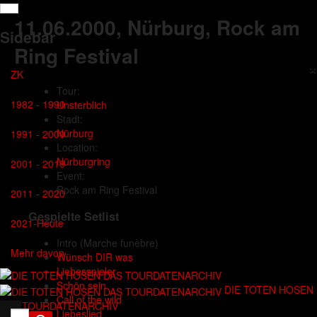
11.06.2000
, Nürburg, Rock am
Sidebar
Ring Festival
×
ZK
Tour:
1982 - 1990
Unsterblich
Stadt:
Nürburg
1991 - 2000
Location:
Nürburgring
2001 - 2010
Event:
Rock am Ring Festival
2011 - 2020
Gespielte Setlist
2021-Heute
Intro
(Marche funèbre)
Mehr davon
Wünsch DIR was
Liebesspieler
Schön sein
DIE TOTEN HOSEN
Call of the wild
DAS TOURDATENARCHIV
Liebeslied