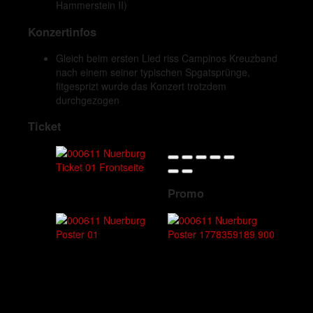
Hammerstein II)
Konzertinfos
Gleich beim ersten Lied riss Campinos Kreuzband
nach einem seiner typischen Spgatsprünge,
fitgesprizt wurde das Konzert trotzdem
durchgezogen
Ticket
Promo