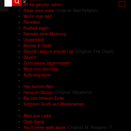
✕
All die ganzen Jahre
Raise your voice
(Original: Bad Religion)
Wofür man lebt
Paradies
Pushed again
Niemals einer Meinung
Unsterblich
Bonnie & Clyde
Should I stay or should I go
(Original: The Clash)
Bayern
Zehn kleine Jägermeister
Wort zum Sonntag
Auld lang syne
Hier kommt Alex
Hang on Sloopy
(Original: Vibrations)
Bis zum bitteren Ende
Schönen Gruß, auf Wiedersehen
Alles aus Liebe
Opel-Gang
You'll never walk alone
(Original: M: Rodgers / T: