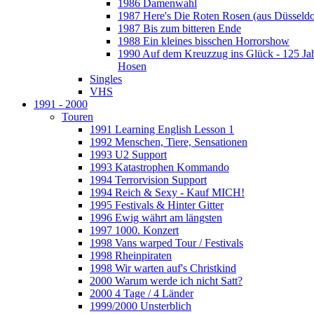
1986 Damenwahl
1987 Here's Die Roten Rosen (aus Düsseldo
1987 Bis zum bitteren Ende
1988 Ein kleines bisschen Horrorshow
1990 Auf dem Kreuzzug ins Glück - 125 Ja
Hosen
Singles
VHS
1991 - 2000
Touren
1991 Learning English Lesson 1
1992 Menschen, Tiere, Sensationen
1993 U2 Support
1993 Katastrophen Kommando
1994 Terrorvision Support
1994 Reich & Sexy - Kauf MICH!
1995 Festivals & Hinter Gitter
1996 Ewig währt am längsten
1997 1000. Konzert
1998 Vans warped Tour / Festivals
1998 Rheinpiraten
1998 Wir warten auf's Christkind
2000 Warum werde ich nicht Satt?
2000 4 Tage / 4 Länder
1999/2000 Unsterblich