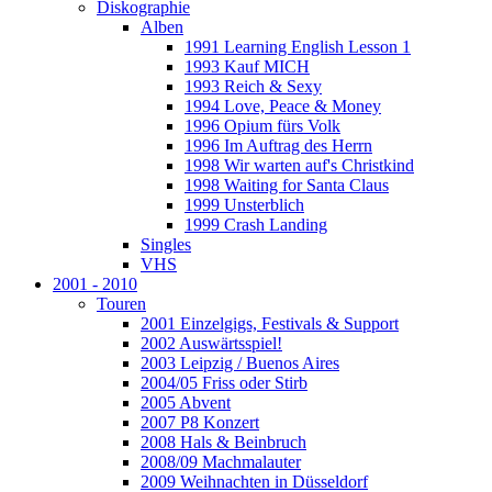
Diskographie
Alben
1991 Learning English Lesson 1
1993 Kauf MICH
1993 Reich & Sexy
1994 Love, Peace & Money
1996 Opium fürs Volk
1996 Im Auftrag des Herrn
1998 Wir warten auf's Christkind
1998 Waiting for Santa Claus
1999 Unsterblich
1999 Crash Landing
Singles
VHS
2001 - 2010
Touren
2001 Einzelgigs, Festivals & Support
2002 Auswärtsspiel!
2003 Leipzig / Buenos Aires
2004/05 Friss oder Stirb
2005 Abvent
2007 P8 Konzert
2008 Hals & Beinbruch
2008/09 Machmalauter
2009 Weihnachten in Düsseldorf