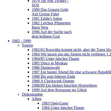
1979 Tip Von Twinky /
SOS
1980 Das Grauen Geht
Auf Grosse Fahrt
1981 Eddie's Salon
1982 Leichen Pflasterten
Ihren Weg
1996 Auf der Suche nach
dem heiligen Gral
1982 - 1990
Touren
1982/83 Roswitha kommt nicht, aber die Toten H
1984 Wir lassen uns das Singen nicht verbieten 1,2
1984/85 Unter falscher Flagge
1985 Disco in Moskau
1986 Damenwahl
1987 Ein bunter Abend für eine schwarze Republi
1988 Bis zum bitteren Ende
1988 A Clockwork Orange
1988/89 Ein kleines bisschen Horrorshow
1990 Auf dem Kreuzzug ins Glück
Diskographie
Alben
1983 Opel-Gang
1984 Unter falscher Flagge