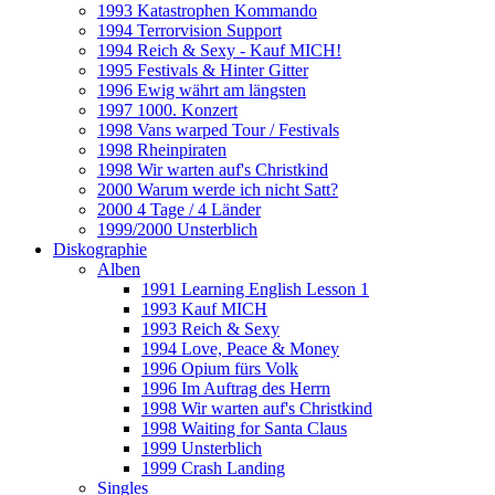
1993 Katastrophen Kommando
1994 Terrorvision Support
1994 Reich & Sexy - Kauf MICH!
1995 Festivals & Hinter Gitter
1996 Ewig währt am längsten
1997 1000. Konzert
1998 Vans warped Tour / Festivals
1998 Rheinpiraten
1998 Wir warten auf's Christkind
2000 Warum werde ich nicht Satt?
2000 4 Tage / 4 Länder
1999/2000 Unsterblich
Diskographie
Alben
1991 Learning English Lesson 1
1993 Kauf MICH
1993 Reich & Sexy
1994 Love, Peace & Money
1996 Opium fürs Volk
1996 Im Auftrag des Herrn
1998 Wir warten auf's Christkind
1998 Waiting for Santa Claus
1999 Unsterblich
1999 Crash Landing
Singles