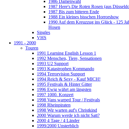
1986 Damenwahl
1987 Here's Die Roten Rosen (aus Düsseldo
1987 Bis zum bitteren Ende
1988 Ein kleines bisschen Horrorshow
1990 Auf dem Kreuzzug ins Glück - 125 Ja
Hosen
Singles
VHS
1991 - 2000
Touren
1991 Learning English Lesson 1
1992 Menschen, Tiere, Sensationen
1993 U2 Support
1993 Katastrophen Kommando
1994 Terrorvision Support
1994 Reich & Sexy - Kauf MICH!
1995 Festivals & Hinter Gitter
1996 Ewig währt am längsten
1997 1000. Konzert
1998 Vans warped Tour / Festivals
1998 Rheinpiraten
1998 Wir warten auf's Christkind
2000 Warum werde ich nicht Satt?
2000 4 Tage / 4 Länder
1999/2000 Unsterblich