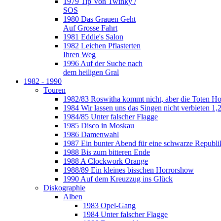
1979 Tip Von Twinky /
SOS
1980 Das Grauen Geht
Auf Grosse Fahrt
1981 Eddie's Salon
1982 Leichen Pflasterten
Ihren Weg
1996 Auf der Suche nach
dem heiligen Gral
1982 - 1990
Touren
1982/83 Roswitha kommt nicht, aber die Toten H
1984 Wir lassen uns das Singen nicht verbieten 1,2
1984/85 Unter falscher Flagge
1985 Disco in Moskau
1986 Damenwahl
1987 Ein bunter Abend für eine schwarze Republi
1988 Bis zum bitteren Ende
1988 A Clockwork Orange
1988/89 Ein kleines bisschen Horrorshow
1990 Auf dem Kreuzzug ins Glück
Diskographie
Alben
1983 Opel-Gang
1984 Unter falscher Flagge