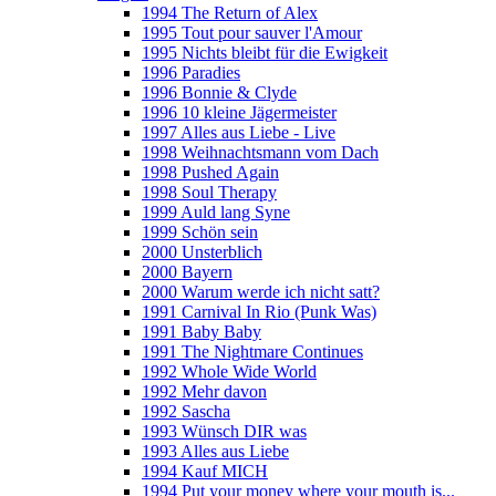
1994 The Return of Alex
1995 Tout pour sauver l'Amour
1995 Nichts bleibt für die Ewigkeit
1996 Paradies
1996 Bonnie & Clyde
1996 10 kleine Jägermeister
1997 Alles aus Liebe - Live
1998 Weihnachtsmann vom Dach
1998 Pushed Again
1998 Soul Therapy
1999 Auld lang Syne
1999 Schön sein
2000 Unsterblich
2000 Bayern
2000 Warum werde ich nicht satt?
1991 Carnival In Rio (Punk Was)
1991 Baby Baby
1991 The Nightmare Continues
1992 Whole Wide World
1992 Mehr davon
1992 Sascha
1993 Wünsch DIR was
1993 Alles aus Liebe
1994 Kauf MICH
1994 Put your money where your mouth is...