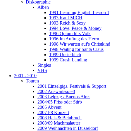
Diskographie
Alben
1991 Learning English Lesson 1
1993 Kauf MICH
1993 Reich & Sexy
1994 Love, Peace & Money
1996 Opium fürs Volk
1996 Im Auftrag des Herrn
1998 Wir warten auf's Christkind
1998 Waiting for Santa Claus
1999 Unsterblich
1999 Crash Landing
Singles
VHS
2001 - 2010
Touren
2001 Einzelgigs, Festivals & Support
2002 Auswärtsspiel!
2003 Leipzig / Buenos Aires
2004/05 Friss oder Stirb
2005 Abvent
2007 P8 Konzert
2008 Hals & Beinbruch
2008/09 Machmalauter
2009 Weihnachten in Düsseldorf