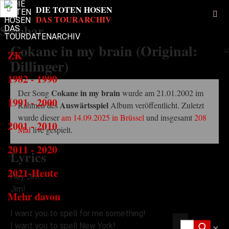
Sidebar
Cokane in my brain (Original:
×
ZK
Dillinger)
1982 - 1990
Cokane in my brain
Der Song
wurde am 21.01.2002 im
1991 - 2000
Auswärtsspiel
Rahmen des
Album veröffentlicht. Zuletzt
wurde dieser
am 14.09.2025 in Brüssel
und insgesamt
208
2001 - 2010
Mal
live gespielt.
2011 - 2020
Lyrics
2021-Heute
Hey Jim!
Jim!
Mehr davon
I want you to spell for me something!
I want you to spell New York!
✕