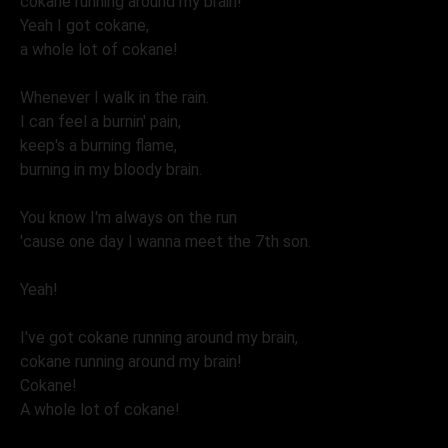
cokane running around my brain!
Yeah I got cokane,
a whole lot of cokane!
Whenever I walk in the rain.
I can feel a burnin' pain,
keep's a burning flame,
burning in my bloody brain.
You know I'm always on the run
'cause one day I wanna meet the 7th son.
Yeah!
I've got cokane running around my brain,
cokane running around my brain!
Cokane!
A whole lot of cokane!