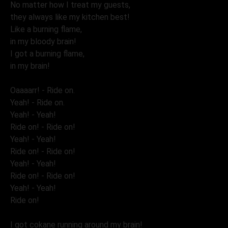
No matter how I treat my guests,
they always like my kitchen best!
Like a burning flame,
in my bloody brain!
I got a burning flame,
in my brain!
Oaaaarr! - Ride on.
Yeah! - Ride on.
Yeah! - Yeah!
Ride on! - Ride on!
Yeah! - Yeah!
Ride on! - Ride on!
Yeah! - Yeah!
Ride on! - Ride on!
Yeah! - Yeah!
Ride on!
I got cokane running around my brain!