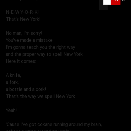
N-E-W Y-O-R-K!
That's New York!
No man, I'm sorry!
You've made a mistake.
I'm gonna teach you the right way
and the proper way to spell New York.
Here it comes:
A knife,
a fork,
a bottle and a cork!
That's the way we spell New York
Yeah!
'Cause I've got cokane running around my brain,