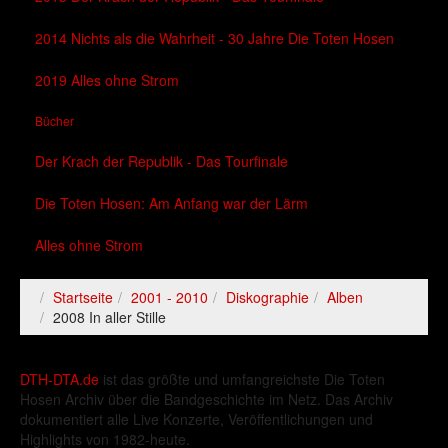
2014 Nichts als die Wahrheit - 30 Jahre Die Toten Hosen
2019 Alles ohne Strom
Bücher
Der Krach der Republik - Das Tourfinale
Die Toten Hosen: Am Anfang war der Lärm
Alles ohne Strom
Startseite
2001 - 2010
Diskographie
Alben
2008 In aller Stille
DTH-DTA.de
ist das größte und umfangreichste Die Toten
Hosen Archiv über die Bandgeschichte im Netz. Das Archiv
dokumentiert alle Live Konzerte, Veröffentlichungen und
Highlights von 1982-heute.