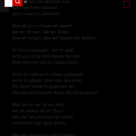
✕
forscht man uns akribisch aus,
speichert Informationen
über unseren Lebenslauf.
Was wir tun und was wir lassen,
wie wir denken, wie wir fühlen,
was wir mögen, was wir hassen am System.
Ihr könnt uns jagen, wie ihr wollt,
lernt uns ruhig noch besser kennen
beim Versuch uns zu manipulieren.
Doch ihr habt euch schwer getäuscht,
wenn ihr glaubt, dass man uns lenkt.
Die letzte Schlacht gewinnen wir!
Weil wir euch einzeln durch die Netze gehen!
Was fahren wir für ein Auto,
wie oft stehen wir im Stau?
Wie viel Sex pro Kopf wir haben,
untersucht man ganz genau.
Was wir verdienen und bezahlen,