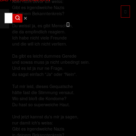
Aber nicht bevor ich weiss:
Gibt es irgendwelche Nazis
in deinem Bekanntenkreis?
✕
Du weisst ja, es gibt Menschen,
die da empfindlich reagiern.
Ich habe nicht viele Freunde
und die will ich nicht verliern.
Da gibt es leicht dummes Gerede
und sowas muss ja nicht unbedingt sein.
Und es ist ja nur ne Frage,
du sagst einfach "Ja" oder "Nein".
Tut mir leid, dieses Gequatsche
hätte fast die Stimmung versaut.
Wo sind bloß die Kondome?
Du hast so superweiche Haut.
Und jetzt kannst du's mir ja sagen,
nur damit ich's weiss:
Gibt es irgendwelche Nazis
in deinem Bekanntenkreis?