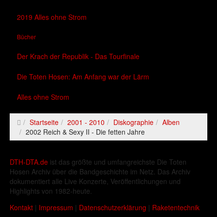
2019 Alles ohne Strom
Bücher
Der Krach der Republik - Das Tourfinale
Die Toten Hosen: Am Anfang war der Lärm
Alles ohne Strom
Startseite
2001 - 2010
Diskographie
Alben
2002 Reich & Sexy II - Die fetten Jahre
DTH-DTA.de
ist das größte und umfangreichste Die Toten
Hosen Archiv über die Bandgeschichte im Netz. Das Archiv
dokumentiert alle Live Konzerte, Veröffentlichungen und
Highlights von 1982-heute.
Kontakt
|
Impressum
|
Datenschutzerklärung
|
Raketentechnik