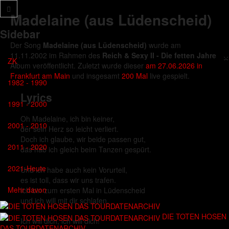
Madelaine (aus Lüdenscheid)
Sidebar
Der Song
Madelaine (aus Lüdenscheid)
wurde am
×
11.11.2002 im Rahmen des
Reich & Sexy II - Die fetten Jahre
ZK
Album veröffentlicht. Zuletzt wurde dieser
am 27.06.2026 in
Frankfurt am Main
und insgesamt
200 Mal
live gespielt.
1982 - 1990
Lyrics
1991 - 2000
Oh Madelaine, ich bin keiner,
2001 - 2010
der sein Herz so leicht verliert.
Doch ich glaube, wir beide passen gut,
2011 - 2020
das hab ich gleich beim Tanzen gespürt.
2021-Heute
Und ich habe auch kein Vorurteil,
es ist toll, dass wir uns trafen.
Mehr davon
Ich bin zum ersten Mal in Lüdenscheid
und ich will mit dir schlafen.
DIE TOTEN HOSEN
Ich will dich, ich will dich!
DAS TOURDATENARCHIV