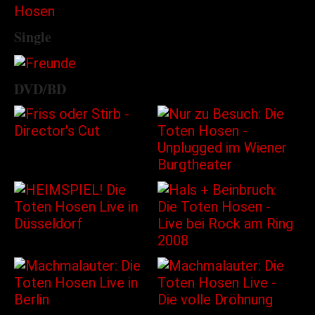
Single
DVD/BD