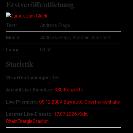
Erstveröffentlichung
Text:
Andreas Frege
Musik:
Andreas Frege, Andreas von Holst
Länge:
03:59
Statistik
Veröffentlichungen:
18x
Anzahl Live-Einsätze:
380 Konzerte
Live Premiere:
05.12.2004 Bayreuth, Oberfrankenhalle
Letzter Live-Einsatz:
17.07.2026 Köln,
RheinEnergieStadion