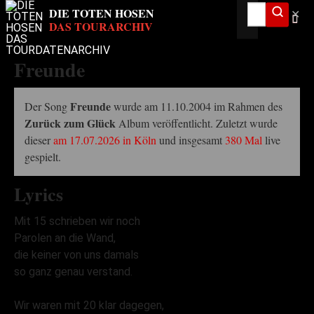
✕
Freunde
Freunde
Der Song
wurde am 11.10.2004 im Rahmen des
Zurück zum Glück
Album veröffentlicht. Zuletzt wurde
dieser
am 17.07.2026 in Köln
und insgesamt
380 Mal
live
gespielt.
Lyrics
Mit 15 schrieben wir noch
Parolen an die Wand,
die keiner von uns damals
so ganz genau verstand.
Wir waren mit 20 klar dagegen,