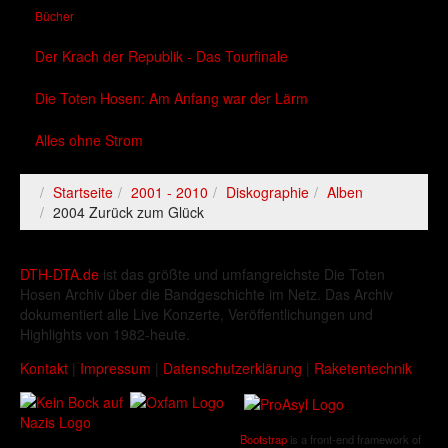
Bücher
Der Krach der Republik - Das Tourfinale
Die Toten Hosen: Am Anfang war der Lärm
Alles ohne Strom
Startseite
2001 - 2010
Diskographie
Alben
2004 Zurück zum Glück
DTH-DTA.de
ist das größte und umfangreichste Die Toten
Hosen Archiv über die Bandgeschichte im Netz. Das Archiv
dokumentiert alle Live Konzerte, Veröffentlichungen und
Highlights von 1982-heute.
Kontakt
|
Impressum
|
Datenschutzerklärung
|
Raketentechnik
Bootstrap
is a front-end framework of