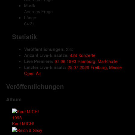
Musik:
Andreas Frege
Länge:
04:31
Statistik
Veröffentlichungen:
23x
Anzahl Live-Einsätze:
424 Konzerte
Live Premiere:
07.06.1993 Hamburg, Markthalle
Letzter Live-Einsatz:
25.07.2026 Freiburg, Messe
Open Air
Veröffentlichungen
Album
1993
Kauf MICH!