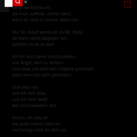
✕
Es ist die Eifersucht,
die mich auffrisst, immer dann,
wenn du nicht in meiner Nähe bist.
Von Dr. Jekyll werde ich zu Mr. Hyde,
ich kann nichts dagegen tun,
plötzlich ist es so weit.
Ich bin kurz davor durchzudrehn,
aus Angst, dich zu verliern.
Und dass uns jetzt kein Unglück geschieht,
dafür kann ich nicht garantiern.
Und alles nur,
weil ich dich liebe
und ich nicht weiß,
wie ich's beweisen soll.
Komm, ich zeig dir,
wie groß meine Liebe ist
und bringe mich für dich um.