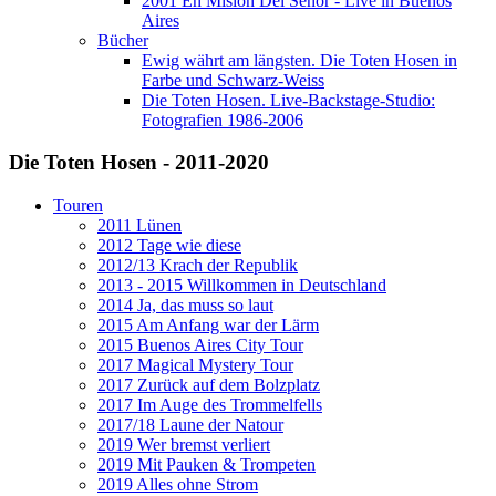
2001 En Misión Del Señor - Live in Buenos
Aires
Bücher
Ewig währt am längsten. Die Toten Hosen in
Farbe und Schwarz-Weiss
Die Toten Hosen. Live-Backstage-Studio:
Fotografien 1986-2006
Die Toten Hosen - 2011-2020
Touren
2011 Lünen
2012 Tage wie diese
2012/13 Krach der Republik
2013 - 2015 Willkommen in Deutschland
2014 Ja, das muss so laut
2015 Am Anfang war der Lärm
2015 Buenos Aires City Tour
2017 Magical Mystery Tour
2017 Zurück auf dem Bolzplatz
2017 Im Auge des Trommelfells
2017/18 Laune der Natour
2019 Wer bremst verliert
2019 Mit Pauken & Trompeten
2019 Alles ohne Strom