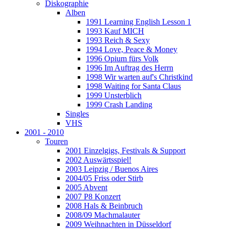
Diskographie
Alben
1991 Learning English Lesson 1
1993 Kauf MICH
1993 Reich & Sexy
1994 Love, Peace & Money
1996 Opium fürs Volk
1996 Im Auftrag des Herrn
1998 Wir warten auf's Christkind
1998 Waiting for Santa Claus
1999 Unsterblich
1999 Crash Landing
Singles
VHS
2001 - 2010
Touren
2001 Einzelgigs, Festivals & Support
2002 Auswärtsspiel!
2003 Leipzig / Buenos Aires
2004/05 Friss oder Stirb
2005 Abvent
2007 P8 Konzert
2008 Hals & Beinbruch
2008/09 Machmalauter
2009 Weihnachten in Düsseldorf