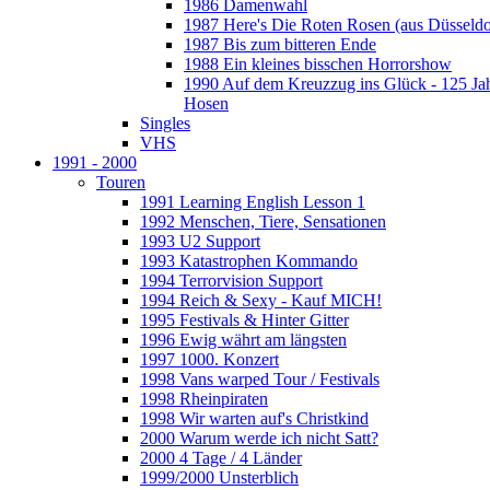
1986 Damenwahl
1987 Here's Die Roten Rosen (aus Düsseldo
1987 Bis zum bitteren Ende
1988 Ein kleines bisschen Horrorshow
1990 Auf dem Kreuzzug ins Glück - 125 Ja
Hosen
Singles
VHS
1991 - 2000
Touren
1991 Learning English Lesson 1
1992 Menschen, Tiere, Sensationen
1993 U2 Support
1993 Katastrophen Kommando
1994 Terrorvision Support
1994 Reich & Sexy - Kauf MICH!
1995 Festivals & Hinter Gitter
1996 Ewig währt am längsten
1997 1000. Konzert
1998 Vans warped Tour / Festivals
1998 Rheinpiraten
1998 Wir warten auf's Christkind
2000 Warum werde ich nicht Satt?
2000 4 Tage / 4 Länder
1999/2000 Unsterblich