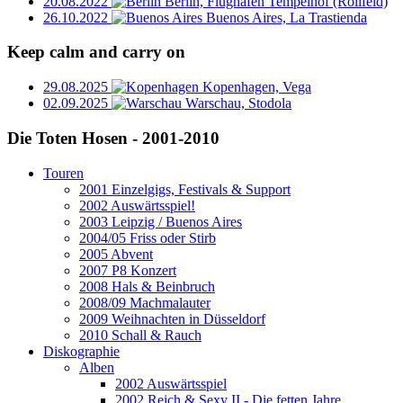
20.08.2022
Berlin, Flughafen Tempelhof (Rollfeld)
26.10.2022
Buenos Aires, La Trastienda
Keep calm and carry on
29.08.2025
Kopenhagen, Vega
02.09.2025
Warschau, Stodola
Die Toten Hosen - 2001-2010
Touren
2001 Einzelgigs, Festivals & Support
2002 Auswärtsspiel!
2003 Leipzig / Buenos Aires
2004/05 Friss oder Stirb
2005 Abvent
2007 P8 Konzert
2008 Hals & Beinbruch
2008/09 Machmalauter
2009 Weihnachten in Düsseldorf
2010 Schall & Rauch
Diskographie
Alben
2002 Auswärtsspiel
2002 Reich & Sexy II - Die fetten Jahre