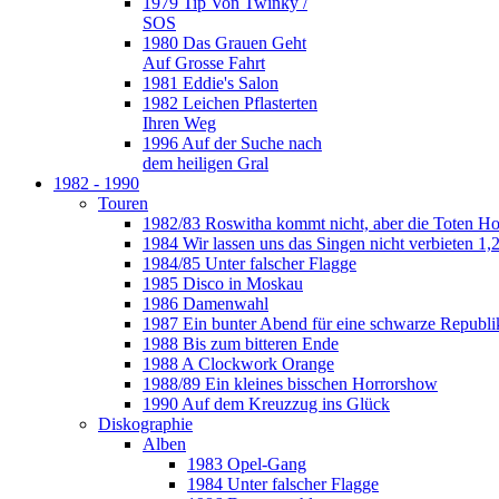
1979 Tip Von Twinky /
SOS
1980 Das Grauen Geht
Auf Grosse Fahrt
1981 Eddie's Salon
1982 Leichen Pflasterten
Ihren Weg
1996 Auf der Suche nach
dem heiligen Gral
1982 - 1990
Touren
1982/83 Roswitha kommt nicht, aber die Toten H
1984 Wir lassen uns das Singen nicht verbieten 1,2
1984/85 Unter falscher Flagge
1985 Disco in Moskau
1986 Damenwahl
1987 Ein bunter Abend für eine schwarze Republi
1988 Bis zum bitteren Ende
1988 A Clockwork Orange
1988/89 Ein kleines bisschen Horrorshow
1990 Auf dem Kreuzzug ins Glück
Diskographie
Alben
1983 Opel-Gang
1984 Unter falscher Flagge