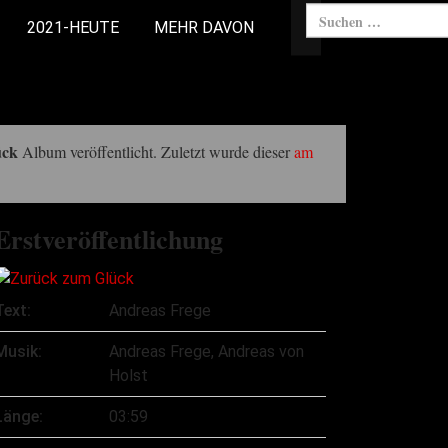
2021-HEUTE
MEHR DAVON
ück
Album veröffentlicht. Zuletzt wurde dieser
am
Erstveröffentlichung
Text:
Andreas Frege
Musik:
Andreas Frege, Andreas von
Holst
Länge:
03:59