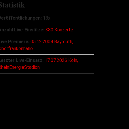
Statistik
Veröffentlichungen:
18x
Anzahl Live-Einsätze:
380 Konzerte
Live Premiere:
05.12.2004 Bayreuth,
Oberfrankenhalle
Letzter Live-Einsatz:
17.07.2026 Köln,
RheinEnergieStadion