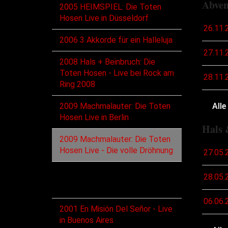
Abven
2005 HEIMSPIEL: Die Toten
Hosen Live in Düsseldorf
26.11.
2006 3 Akkorde für ein Halleluja
27.11.
2008 Hals + Beinbruch: Die
Toten Hosen - Live bei Rock am
28.11.
Ring 2008
Alle
2009 Machmalauter: Die Toten
Hosen Live in Berlin
Hals 
2009 Machmalauter: Die Toten
Hosen Live - Die volle Dröhnung
27.05.
28.05.
VHS
06.06.
2001 En Misión Del Señor - Live
in Buenos Aires