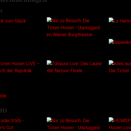
m
e
BD