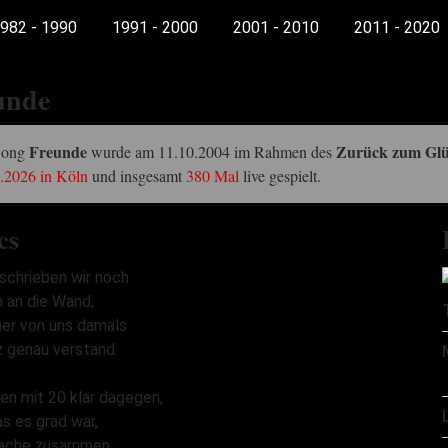
982 - 1990
1991 - 2000
2001 - 2010
2011 - 2020
unde
Freunde
Zurück zum Gl
Song
wurde am 11.10.2004 im Rahmen des
.2026 in Köln
und insgesamt
380 Mal
live gespielt.
cs
schrieben wir noch
 an die Wand,
ner von uns damals
z genau verstand.
en mit 20 klar dagegen,
s es grad war,
ache zusammen