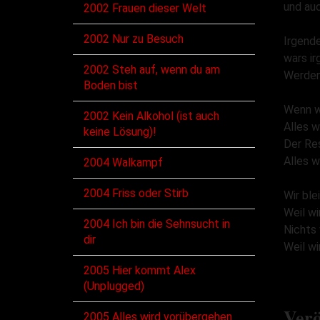
und au
2002 Frauen dieser Welt
2002 Nur zu Besuch
Irgende
wars i
2002 Steh auf, wenn du am
Werden
Boden bist
Wenn wi
2002 Kein Alkohol (ist auch
Alles w
keine Lösung)!
Der Res
Alles w
2004 Walkampf
2004 Friss oder Stirb
Wir ble
Weil wi
2004 Ich bin die Sehnsucht in
Nichts 
dir
Weil wi
2005 Hier kommt Alex
(Unplugged)
Verö
2005 Alles wird vorübergehen