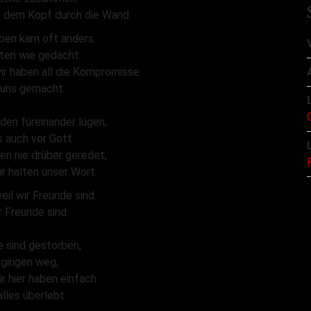
t dem Kopf durch die Wand.
ben kam oft anders
lten wie gedacht.
ir haben all die Kompromisse
 uns gemacht.
den füreinander lügen,
s auch vor Gott.
en nie drüber geredet,
r halten unser Wort.
weil wir Freunde sind.
r Freunde sind.
 sind gestorben,
 gingen weg,
r hier haben einfach
lles überlebt.