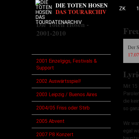
ZK
1
Die Toten Hosen -
Fre
2001-2010
Touren
Der 
17.07
2001 Einzelgigs, Festivals &
Support
Lyri
2002 Auswärtsspiel!
Mit 15 
Parolen
2003 Leipzig / Buenos Aires
die kei
2004/05 Friss oder Stirb
so gan
2005 Abvent
Wir war
egal wa
2007 P8 Konzert
haupts