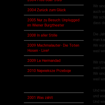
Wir sin
2004 Zurück zum Glück
auch we
Wir sc
2005 Nur zu Besuch: Unplugged
dass da
im Wiener Burgtheater
Die Jah
2008 In aller Stille
man kan
2009 Machmalauter- Die Toten
Wir wür
Hosen - Live!
weil wi
2009 La Hermandad
Wir str
weil wi
2010 Najwieksze Przeboje
Wir sin
weil wi
Singles
Und wie
und wie
2001 Was zählt
Und wie