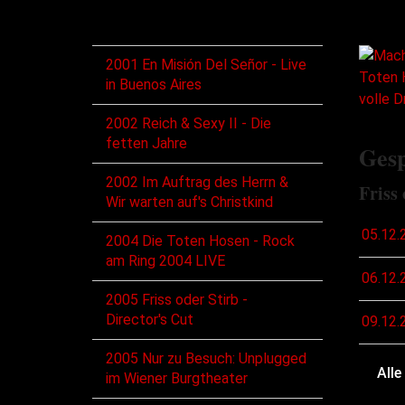
DVD/BD
2001 En Misión Del Señor - Live
in Buenos Aires
2002 Reich & Sexy II - Die
fetten Jahre
Gesp
2002 Im Auftrag des Herrn &
Friss 
Wir warten auf's Christkind
05.12.
2004 Die Toten Hosen - Rock
am Ring 2004 LIVE
06.12.
2005 Friss oder Stirb -
Director's Cut
09.12.
2005 Nur zu Besuch: Unplugged
Alle
im Wiener Burgtheater