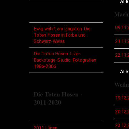
Alle
Mach
Bücher
09.11.
Ewig währt am längsten. Die
Toten Hosen in Farbe und
21.11.
Schwarz-Weiss
Die Toten Hosen. Live-
22.11.
Backstage-Studio: Fotografien
1986-2006
Alle
Weihn
Die Toten Hosen -
19.12.
2011-2020
20.12.
Touren
23.12.
2011 Lünen