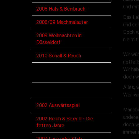
und mi
2008 Hals & Beinbruch
Das Le
2008/09 Machmalauter
und se
Doch w
2009 Weihnachten in
nie mit
Düsseldorf
Wir wür
2010 Schall & Rauch
notfall
Wir hab
Diskographie
doch wi
Alles, 
Alben
Weil wi
2002 Auswärtsspiel
Manche
andere
2002 Reich & Sexy II - Die
doch wi
fetten Jahre
immer a
2004 Friss oder Stirb