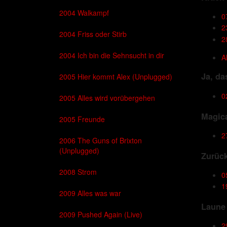
2004 Walkampf
0
2
2004 Friss oder Stirb
2
2004 Ich bin die Sehnsucht in dir
A
Ja, da
2005 Hier kommt Alex (Unplugged)
0
2005 Alles wird vorübergehen
Magica
2005 Freunde
2
2006 The Guns of Brixton
(Unplugged)
Zurück
2008 Strom
0
1
2009 Alles was war
Laune 
2009 Pushed Again (Live)
2