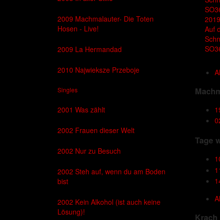
2009 Machmalauter- Die Toten
201
Hosen - Live!
Auf 
Schn
SO3
2009 La Hermandad
2010 Najwieksze Przeboje
A
Machm
Singles
2001 Was zählt
1
0
2002 Frauen dieser Welt
Tage w
2002 Nur zu Besuch
1
1
2002 Steh auf, wenn du am Boden
1
bist
A
2002 Kein Alkohol (ist auch keine
Lösung)!
Krach 