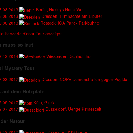
7.08.2013
Berlin, Huxleys Neue Welt
3.08.2013
Dresden, Filmnächte am Elbufer
8.08.2013
Rostock, IGA Park - Parkbühne
lle Konzerte dieser Tour anzeigen
s muss so laut
2.12.2014
Wiesbaden, Schlachthof
l Mystery Tour
7.03.2017
Dresden, NOPE Demonstration gegen Pegida
 auf dem Bolzplatz
5.05.2017
Köln, Gloria
9.07.2017
Düsseldorf, Uerige Kirmeszelt
der Natour
9.12.2017
Düsseldorf, ISS Dome