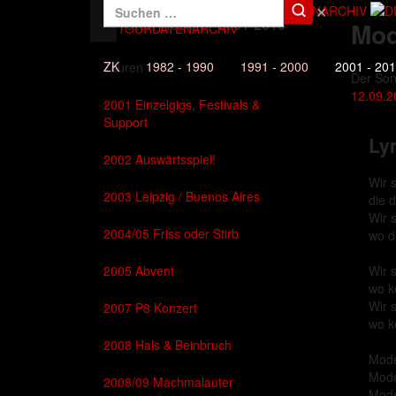
✕
Die Toten Hosen - 2001-2010
Mod
DAS TOURDATENARCHIV
ZK
1982 - 1990
1991 - 2000
2001 - 20
Touren
Der So
12.09.2
2001 Einzelgigs, Festivals &
Support
Lyr
2002 Auswärtsspiel!
Wir s
2003 Leipzig / Buenos Aires
die 
Wir 
2004/05 Friss oder Stirb
wo d
2005 Abvent
Wir 
wo k
Wir 
2007 P8 Konzert
wo k
2008 Hals & Beinbruch
Mode
Mode
2008/09 Machmalauter
Mode