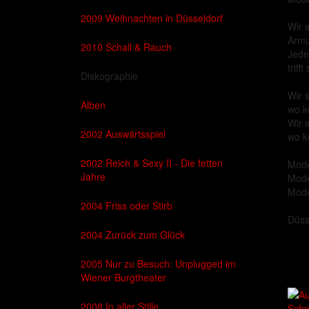
2009 Weihnachten in Düsseldorf
Wir 
Armu
2010 Schall & Rauch
Jede
triff
Diskographie
Wir 
Alben
wo k
Wir 
2002 Auswärtsspiel
wo k
2002 Reich & Sexy II - Die fetten
Mode
Jahre
Mode
Mode
2004 Friss oder Stirb
Düss
2004 Zurück zum Glück
2005 Nur zu Besuch: Unplugged im
Wiener Burgtheater
2008 In aller Stille