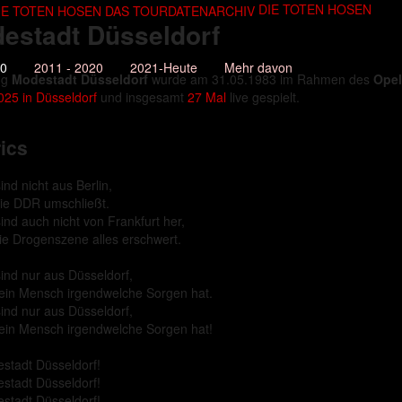
DIE TOTEN HOSEN
estadt Düsseldorf
10
2011 - 2020
2021-Heute
Mehr davon
ng
Modestadt Düsseldorf
wurde am 31.05.1983 im Rahmen des
Ope
025 in Düsseldorf
und insgesamt
27 Mal
live gespielt.
ics
ind nicht aus Berlin,
die DDR umschließt.
sind auch nicht von Frankfurt her,
ie Drogenszene alles erschwert.
sind nur aus Düsseldorf,
ein Mensch irgendwelche Sorgen hat.
sind nur aus Düsseldorf,
ein Mensch irgendwelche Sorgen hat!
stadt Düsseldorf!
stadt Düsseldorf!
stadt Düsseldorf!