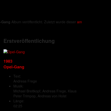
l-Gang
Album veröffentlicht. Zuletzt wurde dieser
am
Erstveröffentlichung
1983
Opel-Gang
Text:
Andreas Frege
Musik:
Michael Breitkopf, Andreas Frege, Klaus
Peter Trimpop, Andreas von Holst
Länge:
02:25