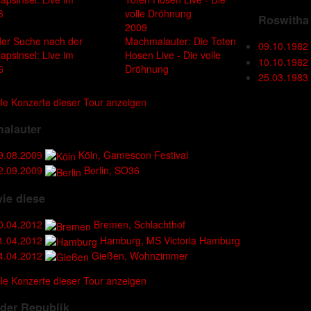
Roswitha 
9
2009
der Suche nach der
Machmalauter: Die Toten
09.10.1982
apsinsel: Live im
Hosen Live - Die volle
10.10.1982
6
Dröhnung
25.03.1983
lle Konzerte dieser Tour anzeigen
alauter
9.08.2009
Köln, Gamescon Festival
2.09.2009
Berlin, SO36
ie diese
0.04.2012
Bremen, Schlachthof
1.04.2012
Hamburg, MS Victoria Hamburg
4.04.2012
Gießen, Wohnzimmer
lle Konzerte dieser Tour anzeigen
der Republik