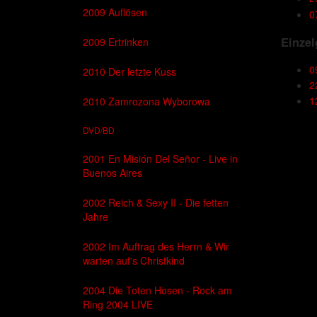
2009 Auflösen
0
Einzel
2009 Ertrinken
0
2010 Der letzte Kuss
2
1
2010 Zamrozona Wyborowa
DVD/BD
2001 En Misión Del Señor - Live in
Buenos Aires
2002 Reich & Sexy II - Die fetten
Jahre
2002 Im Auftrag des Herrn & Wir
warten auf's Christkind
2004 Die Toten Hosen - Rock am
Ring 2004 LIVE