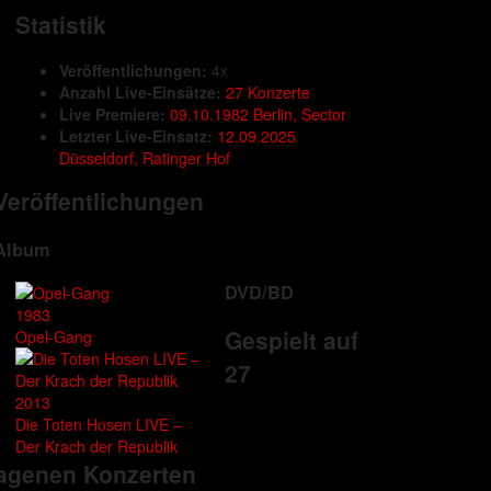
Statistik
Veröffentlichungen:
4x
Anzahl Live-Einsätze:
27 Konzerte
Live Premiere:
09.10.1982 Berlin, Sector
Letzter Live-Einsatz:
12.09.2025
Düsseldorf, Ratinger Hof
Veröffentlichungen
Album
DVD/BD
1983
Gespielt auf
Opel-Gang
27
2013
Die Toten Hosen LIVE –
Der Krach der Republik
ragenen Konzerten