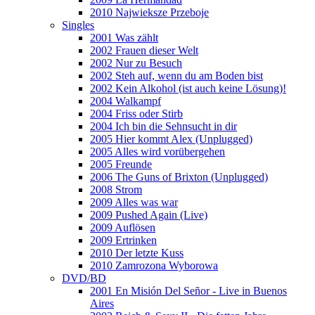
2010 Najwieksze Przeboje
Singles
2001 Was zählt
2002 Frauen dieser Welt
2002 Nur zu Besuch
2002 Steh auf, wenn du am Boden bist
2002 Kein Alkohol (ist auch keine Lösung)!
2004 Walkampf
2004 Friss oder Stirb
2004 Ich bin die Sehnsucht in dir
2005 Hier kommt Alex (Unplugged)
2005 Alles wird vorübergehen
2005 Freunde
2006 The Guns of Brixton (Unplugged)
2008 Strom
2009 Alles was war
2009 Pushed Again (Live)
2009 Auflösen
2009 Ertrinken
2010 Der letzte Kuss
2010 Zamrozona Wyborowa
DVD/BD
2001 En Misión Del Señor - Live in Buenos
Aires