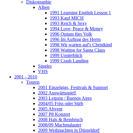
Diskographie
Alben
1991 Learning English Lesson 1
1993 Kauf MICH
1993 Reich & Sexy
1994 Love, Peace & Money
1996 Opium fürs Volk
1996 Im Auftrag des Herrn
1998 Wir warten auf's Christkind
1998 Waiting for Santa Claus
1999 Unsterblich
1999 Crash Landing
Singles
VHS
2001 - 2010
Touren
2001 Einzelgigs, Festivals & Support
2002 Auswärtsspiel!
2003 Leipzig / Buenos Aires
2004/05 Friss oder Stirb
2005 Abvent
2007 P8 Konzert
2008 Hals & Beinbruch
2008/09 Machmalauter
2009 Weihnachten in Düsseldorf