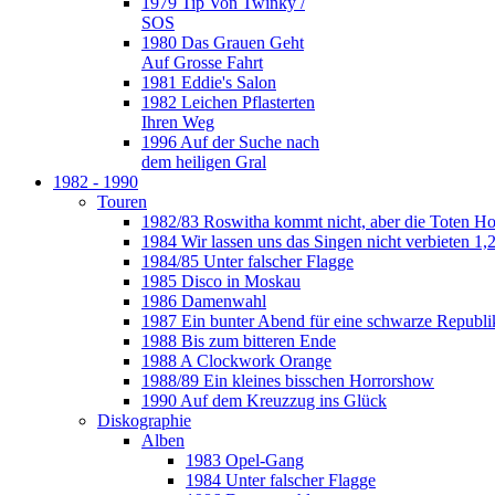
1979 Tip Von Twinky /
SOS
1980 Das Grauen Geht
Auf Grosse Fahrt
1981 Eddie's Salon
1982 Leichen Pflasterten
Ihren Weg
1996 Auf der Suche nach
dem heiligen Gral
1982 - 1990
Touren
1982/83 Roswitha kommt nicht, aber die Toten H
1984 Wir lassen uns das Singen nicht verbieten 1,2
1984/85 Unter falscher Flagge
1985 Disco in Moskau
1986 Damenwahl
1987 Ein bunter Abend für eine schwarze Republi
1988 Bis zum bitteren Ende
1988 A Clockwork Orange
1988/89 Ein kleines bisschen Horrorshow
1990 Auf dem Kreuzzug ins Glück
Diskographie
Alben
1983 Opel-Gang
1984 Unter falscher Flagge