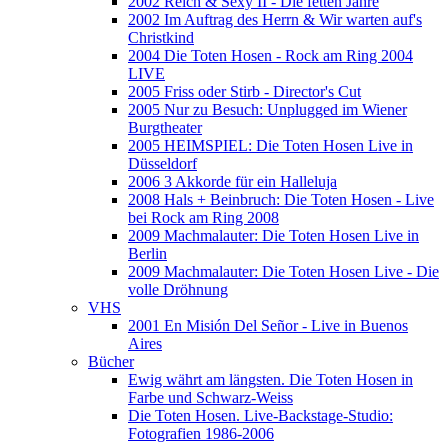
2002 Reich & Sexy II - Die fetten Jahre
2002 Im Auftrag des Herrn & Wir warten auf's
Christkind
2004 Die Toten Hosen - Rock am Ring 2004
LIVE
2005 Friss oder Stirb - Director's Cut
2005 Nur zu Besuch: Unplugged im Wiener
Burgtheater
2005 HEIMSPIEL: Die Toten Hosen Live in
Düsseldorf
2006 3 Akkorde für ein Halleluja
2008 Hals + Beinbruch: Die Toten Hosen - Live
bei Rock am Ring 2008
2009 Machmalauter: Die Toten Hosen Live in
Berlin
2009 Machmalauter: Die Toten Hosen Live - Die
volle Dröhnung
VHS
2001 En Misión Del Señor - Live in Buenos
Aires
Bücher
Ewig währt am längsten. Die Toten Hosen in
Farbe und Schwarz-Weiss
Die Toten Hosen. Live-Backstage-Studio:
Fotografien 1986-2006