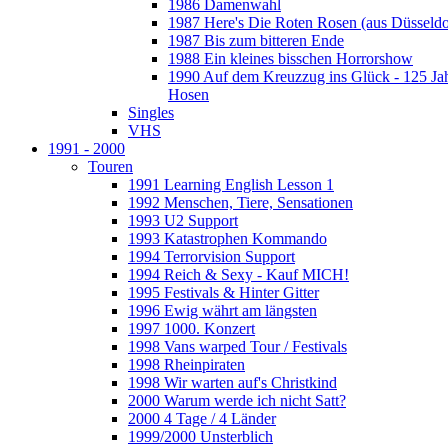
1986 Damenwahl
1987 Here's Die Roten Rosen (aus Düsseldo
1987 Bis zum bitteren Ende
1988 Ein kleines bisschen Horrorshow
1990 Auf dem Kreuzzug ins Glück - 125 Ja
Hosen
Singles
VHS
1991 - 2000
Touren
1991 Learning English Lesson 1
1992 Menschen, Tiere, Sensationen
1993 U2 Support
1993 Katastrophen Kommando
1994 Terrorvision Support
1994 Reich & Sexy - Kauf MICH!
1995 Festivals & Hinter Gitter
1996 Ewig währt am längsten
1997 1000. Konzert
1998 Vans warped Tour / Festivals
1998 Rheinpiraten
1998 Wir warten auf's Christkind
2000 Warum werde ich nicht Satt?
2000 4 Tage / 4 Länder
1999/2000 Unsterblich