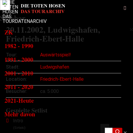
Sidebar
20.11.2002
, Ludwigshafen,
×
ZK
Friedrich-Ebert-Halle
1982 - 1990
Tour:
Auswärtsspiel!
1991 - 2000
Stadt:
Ludwigshafen
2001 - 2010
Location:
Friedrich-Ebert-Halle
2011 - 2020
Besucher:
ca. 5.000
2021-Heute
Gespielte Setlist
Mehr davon
Intro
(Sirtaki)
✕