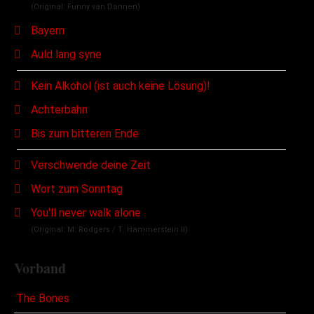
(Original: Funny van Dannen)
Bayern
Auld lang syne
Kein Alkohol (ist auch keine Lösung)!
Achterbahn
Bis zum bitteren Ende
Verschwende deine Zeit
Wort zum Sonntag
You'll never walk alone
(Original: M: Rodgers / T: Hammerstein II)
Vorband
The Bones