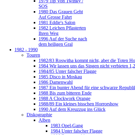
1979 Tip Von Twinky /
SOS
1980 Das Grauen Geht
Auf Grosse Fahrt
1981 Eddie's Salon
1982 Leichen Pflasterten
Ihren Weg
1996 Auf der Suche nach
dem heiligen Gral
1982 - 1990
Touren
1982/83 Roswitha kommt nicht, aber die Toten H
1984 Wir lassen uns das Singen nicht verbieten 1,2
1984/85 Unter falscher Flagge
1985 Disco in Moskau
1986 Damenwahl
1987 Ein bunter Abend für eine schwarze Republi
1988 Bis zum bitteren Ende
1988 A Clockwork Orange
1988/89 Ein kleines bisschen Horrorshow
1990 Auf dem Kreuzzug ins Glück
Diskographie
Alben
1983 Opel-Gang
1984 Unter falscher Flagge