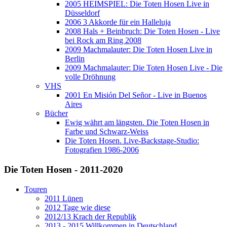
2005 HEIMSPIEL: Die Toten Hosen Live in
Düsseldorf
2006 3 Akkorde für ein Halleluja
2008 Hals + Beinbruch: Die Toten Hosen - Live
bei Rock am Ring 2008
2009 Machmalauter: Die Toten Hosen Live in
Berlin
2009 Machmalauter: Die Toten Hosen Live - Die
volle Dröhnung
VHS
2001 En Misión Del Señor - Live in Buenos
Aires
Bücher
Ewig währt am längsten. Die Toten Hosen in
Farbe und Schwarz-Weiss
Die Toten Hosen. Live-Backstage-Studio:
Fotografien 1986-2006
Die Toten Hosen - 2011-2020
Touren
2011 Lünen
2012 Tage wie diese
2012/13 Krach der Republik
2013 - 2015 Willkommen in Deutschland