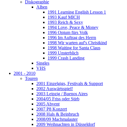
Diskographie
Alben
1991 Learning English Lesson 1
1993 Kauf MICH
1993 Reich & Sexy
1994 Love, Peace & Money
1996 Opium fürs Volk
1996 Im Auftrag des Herrn
1998 Wir warten auf's Christkind
1998 Waiting for Santa Claus
1999 Unsterblich
1999 Crash Landing
Singles
VHS
2001 - 2010
Touren
2001 Einzelgigs, Festivals & Support
2002 Auswärtsspiel!
2003 Leipzig / Buenos Aires
2004/05 Friss oder Stirb
2005 Abvent
2007 P8 Konzert
2008 Hals & Beinbruch
2008/09 Machmalauter
2009 Weihnachten in Düsseldorf