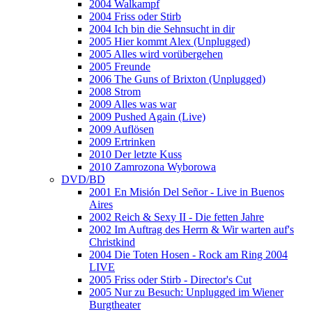
2004 Walkampf
2004 Friss oder Stirb
2004 Ich bin die Sehnsucht in dir
2005 Hier kommt Alex (Unplugged)
2005 Alles wird vorübergehen
2005 Freunde
2006 The Guns of Brixton (Unplugged)
2008 Strom
2009 Alles was war
2009 Pushed Again (Live)
2009 Auflösen
2009 Ertrinken
2010 Der letzte Kuss
2010 Zamrozona Wyborowa
DVD/BD
2001 En Misión Del Señor - Live in Buenos
Aires
2002 Reich & Sexy II - Die fetten Jahre
2002 Im Auftrag des Herrn & Wir warten auf's
Christkind
2004 Die Toten Hosen - Rock am Ring 2004
LIVE
2005 Friss oder Stirb - Director's Cut
2005 Nur zu Besuch: Unplugged im Wiener
Burgtheater