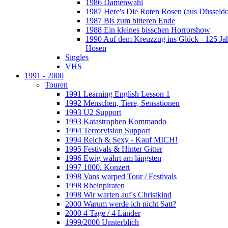
1986 Damenwahl
1987 Here's Die Roten Rosen (aus Düsseldo
1987 Bis zum bitteren Ende
1988 Ein kleines bisschen Horrorshow
1990 Auf dem Kreuzzug ins Glück - 125 Ja
Hosen
Singles
VHS
1991 - 2000
Touren
1991 Learning English Lesson 1
1992 Menschen, Tiere, Sensationen
1993 U2 Support
1993 Katastrophen Kommando
1994 Terrorvision Support
1994 Reich & Sexy - Kauf MICH!
1995 Festivals & Hinter Gitter
1996 Ewig währt am längsten
1997 1000. Konzert
1998 Vans warped Tour / Festivals
1998 Rheinpiraten
1998 Wir warten auf's Christkind
2000 Warum werde ich nicht Satt?
2000 4 Tage / 4 Länder
1999/2000 Unsterblich