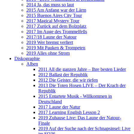
2014 Ja, das muss so laut
2015 Am Anfang war der Lärm
2015 Buenos Aires City Tour
2017 Magical Mystery Tour
2017 Zurück auf dem Bolzplatz
2017 Im Auge des Trommelfells
2017/18 Laune der Natour
2019 Wer bremst verliert
2019 Mit Pauken & Trompeten
2019 Alles ohne Strom
Diskographie
Alben
2011 All die ganzen Jahre – Ihre besten Lieder
2012 Ballast der Republik
2012 Die Geister, die wir riefen
2013 Die Toten Hosen LIVE – Der Krach der
Republik
2015 Entartete Musik - Willkommen in
Deutschland
2017 Laune der Natur
2017 Learning English Lesson 2
2019 Zuhause Live: Das Laune der Natour-
Finale
2019 Auf der Suche nach der Schnapsinsel: Live
im SO36