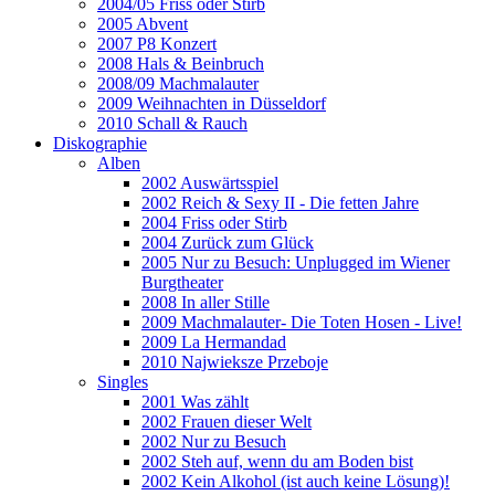
2004/05 Friss oder Stirb
2005 Abvent
2007 P8 Konzert
2008 Hals & Beinbruch
2008/09 Machmalauter
2009 Weihnachten in Düsseldorf
2010 Schall & Rauch
Diskographie
Alben
2002 Auswärtsspiel
2002 Reich & Sexy II - Die fetten Jahre
2004 Friss oder Stirb
2004 Zurück zum Glück
2005 Nur zu Besuch: Unplugged im Wiener
Burgtheater
2008 In aller Stille
2009 Machmalauter- Die Toten Hosen - Live!
2009 La Hermandad
2010 Najwieksze Przeboje
Singles
2001 Was zählt
2002 Frauen dieser Welt
2002 Nur zu Besuch
2002 Steh auf, wenn du am Boden bist
2002 Kein Alkohol (ist auch keine Lösung)!