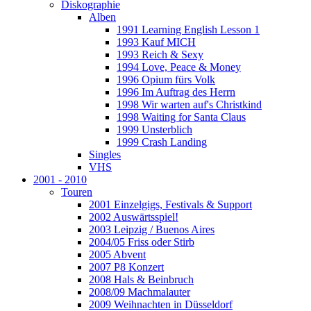
Diskographie
Alben
1991 Learning English Lesson 1
1993 Kauf MICH
1993 Reich & Sexy
1994 Love, Peace & Money
1996 Opium fürs Volk
1996 Im Auftrag des Herrn
1998 Wir warten auf's Christkind
1998 Waiting for Santa Claus
1999 Unsterblich
1999 Crash Landing
Singles
VHS
2001 - 2010
Touren
2001 Einzelgigs, Festivals & Support
2002 Auswärtsspiel!
2003 Leipzig / Buenos Aires
2004/05 Friss oder Stirb
2005 Abvent
2007 P8 Konzert
2008 Hals & Beinbruch
2008/09 Machmalauter
2009 Weihnachten in Düsseldorf