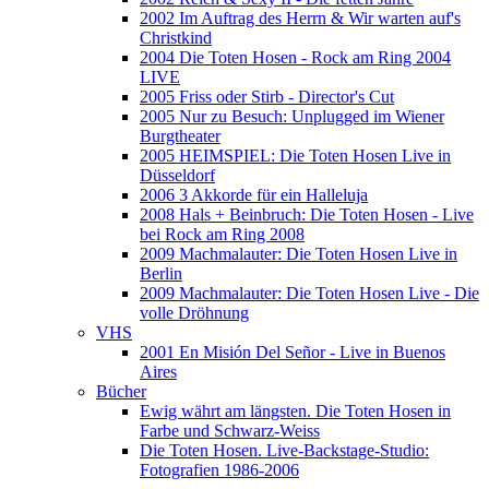
2002 Im Auftrag des Herrn & Wir warten auf's
Christkind
2004 Die Toten Hosen - Rock am Ring 2004
LIVE
2005 Friss oder Stirb - Director's Cut
2005 Nur zu Besuch: Unplugged im Wiener
Burgtheater
2005 HEIMSPIEL: Die Toten Hosen Live in
Düsseldorf
2006 3 Akkorde für ein Halleluja
2008 Hals + Beinbruch: Die Toten Hosen - Live
bei Rock am Ring 2008
2009 Machmalauter: Die Toten Hosen Live in
Berlin
2009 Machmalauter: Die Toten Hosen Live - Die
volle Dröhnung
VHS
2001 En Misión Del Señor - Live in Buenos
Aires
Bücher
Ewig währt am längsten. Die Toten Hosen in
Farbe und Schwarz-Weiss
Die Toten Hosen. Live-Backstage-Studio:
Fotografien 1986-2006