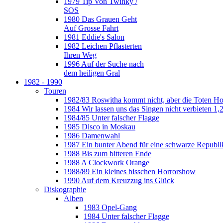
1979 Tip Von Twinky /
SOS
1980 Das Grauen Geht
Auf Grosse Fahrt
1981 Eddie's Salon
1982 Leichen Pflasterten
Ihren Weg
1996 Auf der Suche nach
dem heiligen Gral
1982 - 1990
Touren
1982/83 Roswitha kommt nicht, aber die Toten H
1984 Wir lassen uns das Singen nicht verbieten 1,2
1984/85 Unter falscher Flagge
1985 Disco in Moskau
1986 Damenwahl
1987 Ein bunter Abend für eine schwarze Republi
1988 Bis zum bitteren Ende
1988 A Clockwork Orange
1988/89 Ein kleines bisschen Horrorshow
1990 Auf dem Kreuzzug ins Glück
Diskographie
Alben
1983 Opel-Gang
1984 Unter falscher Flagge