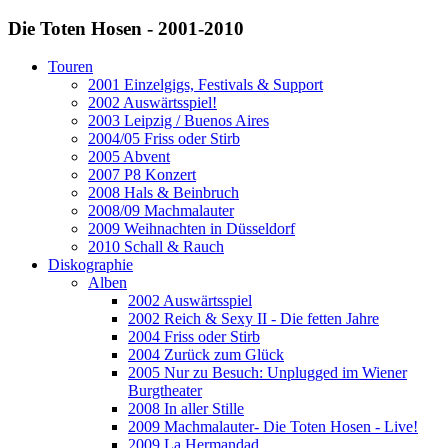
Die Toten Hosen - 2001-2010
Touren
2001 Einzelgigs, Festivals & Support
2002 Auswärtsspiel!
2003 Leipzig / Buenos Aires
2004/05 Friss oder Stirb
2005 Abvent
2007 P8 Konzert
2008 Hals & Beinbruch
2008/09 Machmalauter
2009 Weihnachten in Düsseldorf
2010 Schall & Rauch
Diskographie
Alben
2002 Auswärtsspiel
2002 Reich & Sexy II - Die fetten Jahre
2004 Friss oder Stirb
2004 Zurück zum Glück
2005 Nur zu Besuch: Unplugged im Wiener
Burgtheater
2008 In aller Stille
2009 Machmalauter- Die Toten Hosen - Live!
2009 La Hermandad