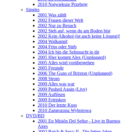
2010 Najwieksze Przeboje
Singles
2001 Was zählt
2002 Frauen dieser Welt
2002 Nur zu Besuch
2002 Steh auf, wenn du am Boden bist
2002 Kein Alkohol (ist auch keine Lösung)!
2004 Walkampf
2004 Friss oder Stirb
2004 Ich bin die Sehnsucht in dir
2005 Hier kommt Alex (Unplugged)
2005 Alles wird vorübergehen
2005 Freunde
2006 The Guns of Brixton (Unplugged)
2008 Strom
2009 Alles was war
2009 Pushed Again (Live)
2009 Auflösen
2009 Ertrinken
2010 Der letzte Kuss
2010 Zamrozona Wyborowa
DVD/BD
2001 En Misión Del Señor - Live in Buenos
Aires
2002 Reich & Sexy II - Die fetten Jahre