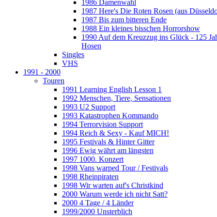
1986 Damenwahl
1987 Here's Die Roten Rosen (aus Düsseldo
1987 Bis zum bitteren Ende
1988 Ein kleines bisschen Horrorshow
1990 Auf dem Kreuzzug ins Glück - 125 Ja
Hosen
Singles
VHS
1991 - 2000
Touren
1991 Learning English Lesson 1
1992 Menschen, Tiere, Sensationen
1993 U2 Support
1993 Katastrophen Kommando
1994 Terrorvision Support
1994 Reich & Sexy - Kauf MICH!
1995 Festivals & Hinter Gitter
1996 Ewig währt am längsten
1997 1000. Konzert
1998 Vans warped Tour / Festivals
1998 Rheinpiraten
1998 Wir warten auf's Christkind
2000 Warum werde ich nicht Satt?
2000 4 Tage / 4 Länder
1999/2000 Unsterblich