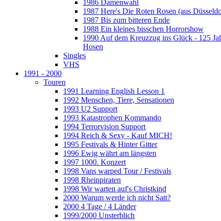
1986 Damenwahl
1987 Here's Die Roten Rosen (aus Düsseldo
1987 Bis zum bitteren Ende
1988 Ein kleines bisschen Horrorshow
1990 Auf dem Kreuzzug ins Glück - 125 Ja
Hosen
Singles
VHS
1991 - 2000
Touren
1991 Learning English Lesson 1
1992 Menschen, Tiere, Sensationen
1993 U2 Support
1993 Katastrophen Kommando
1994 Terrorvision Support
1994 Reich & Sexy - Kauf MICH!
1995 Festivals & Hinter Gitter
1996 Ewig währt am längsten
1997 1000. Konzert
1998 Vans warped Tour / Festivals
1998 Rheinpiraten
1998 Wir warten auf's Christkind
2000 Warum werde ich nicht Satt?
2000 4 Tage / 4 Länder
1999/2000 Unsterblich