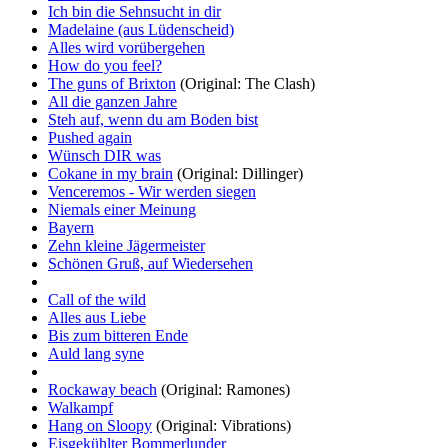
Ich bin die Sehnsucht in dir
Madelaine (aus Lüdenscheid)
Alles wird vorübergehen
How do you feel?
The guns of Brixton
(Original: The Clash)
All die ganzen Jahre
Steh auf, wenn du am Boden bist
Pushed again
Wünsch DIR was
Cokane in my brain
(Original: Dillinger)
Venceremos - Wir werden siegen
Niemals einer Meinung
Bayern
Zehn kleine Jägermeister
Schönen Gruß, auf Wiedersehen
Call of the wild
Alles aus Liebe
Bis zum bitteren Ende
Auld lang syne
Rockaway beach
(Original: Ramones)
Walkampf
Hang on Sloopy
(Original: Vibrations)
Eisgekühlter Bommerlunder