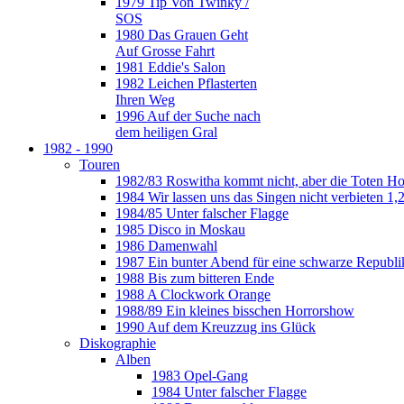
1979 Tip Von Twinky /
SOS
1980 Das Grauen Geht
Auf Grosse Fahrt
1981 Eddie's Salon
1982 Leichen Pflasterten
Ihren Weg
1996 Auf der Suche nach
dem heiligen Gral
1982 - 1990
Touren
1982/83 Roswitha kommt nicht, aber die Toten H
1984 Wir lassen uns das Singen nicht verbieten 1,2
1984/85 Unter falscher Flagge
1985 Disco in Moskau
1986 Damenwahl
1987 Ein bunter Abend für eine schwarze Republi
1988 Bis zum bitteren Ende
1988 A Clockwork Orange
1988/89 Ein kleines bisschen Horrorshow
1990 Auf dem Kreuzzug ins Glück
Diskographie
Alben
1983 Opel-Gang
1984 Unter falscher Flagge