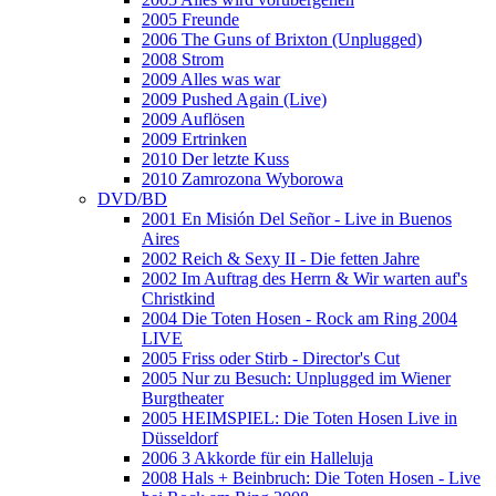
2005 Freunde
2006 The Guns of Brixton (Unplugged)
2008 Strom
2009 Alles was war
2009 Pushed Again (Live)
2009 Auflösen
2009 Ertrinken
2010 Der letzte Kuss
2010 Zamrozona Wyborowa
DVD/BD
2001 En Misión Del Señor - Live in Buenos
Aires
2002 Reich & Sexy II - Die fetten Jahre
2002 Im Auftrag des Herrn & Wir warten auf's
Christkind
2004 Die Toten Hosen - Rock am Ring 2004
LIVE
2005 Friss oder Stirb - Director's Cut
2005 Nur zu Besuch: Unplugged im Wiener
Burgtheater
2005 HEIMSPIEL: Die Toten Hosen Live in
Düsseldorf
2006 3 Akkorde für ein Halleluja
2008 Hals + Beinbruch: Die Toten Hosen - Live