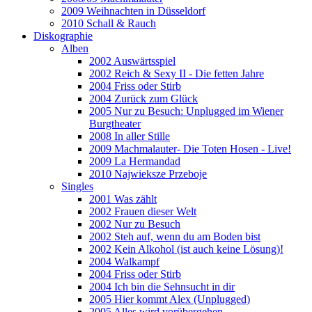
2009 Weihnachten in Düsseldorf
2010 Schall & Rauch
Diskographie
Alben
2002 Auswärtsspiel
2002 Reich & Sexy II - Die fetten Jahre
2004 Friss oder Stirb
2004 Zurück zum Glück
2005 Nur zu Besuch: Unplugged im Wiener
Burgtheater
2008 In aller Stille
2009 Machmalauter- Die Toten Hosen - Live!
2009 La Hermandad
2010 Najwieksze Przeboje
Singles
2001 Was zählt
2002 Frauen dieser Welt
2002 Nur zu Besuch
2002 Steh auf, wenn du am Boden bist
2002 Kein Alkohol (ist auch keine Lösung)!
2004 Walkampf
2004 Friss oder Stirb
2004 Ich bin die Sehnsucht in dir
2005 Hier kommt Alex (Unplugged)
2005 Alles wird vorübergehen