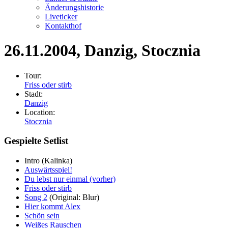
Änderungshistorie
Liveticker
Kontakthof
26.11.2004
, Danzig, Stocznia
Tour:
Friss oder stirb
Stadt:
Danzig
Location:
Stocznia
Gespielte Setlist
Intro
(Kalinka)
Auswärtsspiel!
Du lebst nur einmal (vorher)
Friss oder stirb
Song 2
(Original: Blur)
Hier kommt Alex
Schön sein
Weißes Rauschen