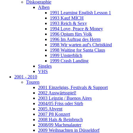
Diskographie
Alben
1991 Learning English Lesson 1
1993 Kauf MICH
1993 Reich & Sexy
1994 Love, Peace & Money
1996 Opium fürs Volk
1996 Im Auftrag des Herrn
1998 Wir warten auf's Christkind
1998 Waiting for Santa Claus
1999 Unsterblich
1999 Crash Landing
Singles
VHS
2001 - 2010
Touren
2001 Einzelgigs, Festivals & Support
2002 Auswärtsspiel!
2003 Leipzig / Buenos Aires
2004/05 Friss oder Stirb
2005 Abvent
2007 P8 Konzert
2008 Hals & Beinbruch
2008/09 Machmalauter
2009 Weihnachten in Düsseldorf