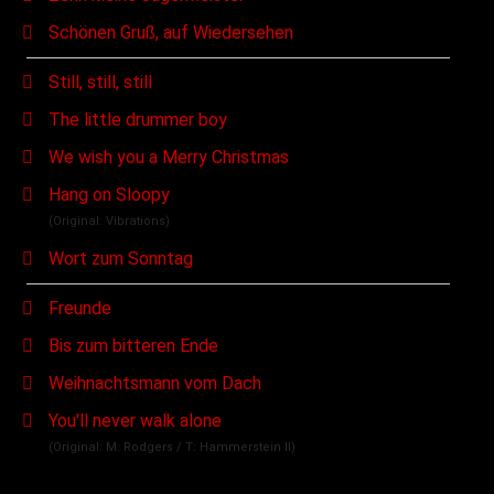
Schönen Gruß, auf Wiedersehen
Still, still, still
The little drummer boy
We wish you a Merry Christmas
Hang on Sloopy
(Original: Vibrations)
Wort zum Sonntag
Freunde
Bis zum bitteren Ende
Weihnachtsmann vom Dach
You'll never walk alone
(Original: M: Rodgers / T: Hammerstein II)