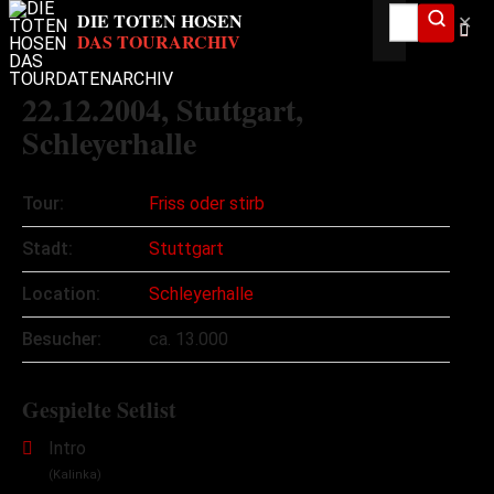
✕
22.12.2004
, Stuttgart,
Schleyerhalle
Tour:
Friss oder stirb
Stadt:
Stuttgart
Location:
Schleyerhalle
Besucher:
ca. 13.000
Gespielte Setlist
Intro
(Kalinka)