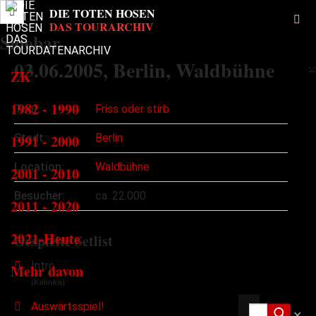
Sidebar
03.06.2005
, Berlin, Waldbühne
×
ZK
1982 - 1990
Tour:
Friss oder stirb
1991 - 2000
Stadt:
Berlin
Location:
Waldbühne
2001 - 2010
Besucher:
ca. 22.000
2011 - 2020
2021-Heute
Gespielte Setlist
Intro
Mehr davon
(Kalinka)
Auswärtsspiel!
✕