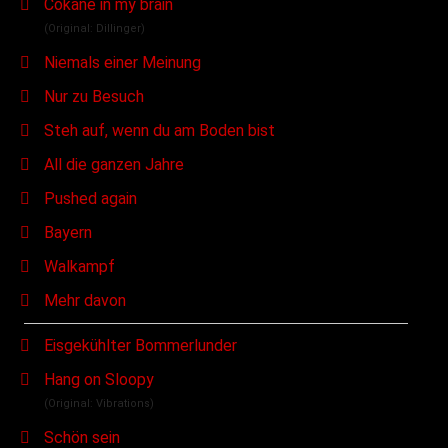
Cokane in my brain
(Original: Dillinger)
Niemals einer Meinung
Nur zu Besuch
Steh auf, wenn du am Boden bist
All die ganzen Jahre
Pushed again
Bayern
Walkampf
Mehr davon
Eisgekühlter Bommerlunder
Hang on Sloopy
(Original: Vibrations)
Schön sein