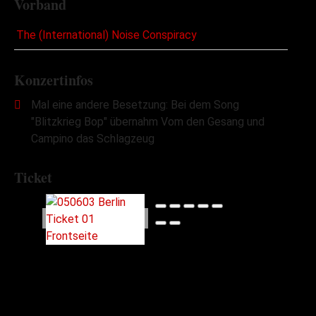
Vorband
The (International) Noise Conspiracy
Konzertinfos
Mal eine andere Besetzung: Bei dem Song
"Blitzkrieg Bop" übernahm Vom den Gesang und
Campino das Schlagzeug
Ticket