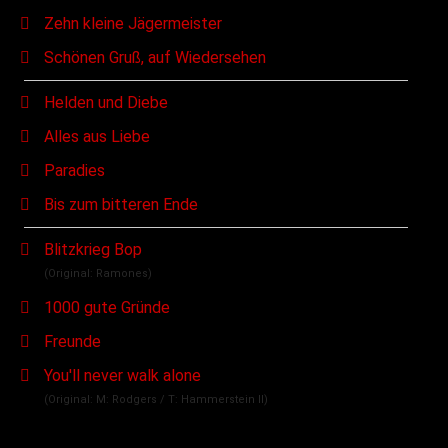
Zehn kleine Jägermeister
Schönen Gruß, auf Wiedersehen
Helden und Diebe
Alles aus Liebe
Paradies
Bis zum bitteren Ende
Blitzkrieg Bop
(Original: Ramones)
1000 gute Gründe
Freunde
You'll never walk alone
(Original: M: Rodgers / T: Hammerstein II)