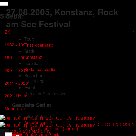
27.08.2005
, Konstanz, Rock
Sidebar
am See Festival
×
ZK
Tour:
1982 - 1990
Friss oder stirb
Stadt:
Konstanz
1991 - 2000
Location:
Bodenseestadion
2001 - 2010
Besucher:
ca. 25.000
2011 - 2020
Event:
Rock am See Festival
2021-Heute
Gespielte Setlist
Mehr davon
Intro
(Kalinka)
Auswärtsspiel!
DIE TOTEN HOSEN
Du lebst nur einmal (vorher)
DAS TOURDATENARCHIV
Zurück zum Glück