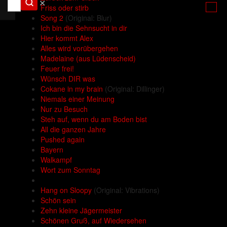
✕
Friss oder stirb
Song 2
(Original: Blur)
Ich bin die Sehnsucht in dir
Hier kommt Alex
Alles wird vorübergehen
Madelaine (aus Lüdenscheid)
Feuer frei!
Wünsch DIR was
Cokane in my brain
(Original: Dillinger)
Niemals einer Meinung
Nur zu Besuch
Steh auf, wenn du am Boden bist
All die ganzen Jahre
Pushed again
Bayern
Walkampf
Wort zum Sonntag
Hang on Sloopy
(Original: Vibrations)
Schön sein
Zehn kleine Jägermeister
Schönen Gruß, auf Wiedersehen