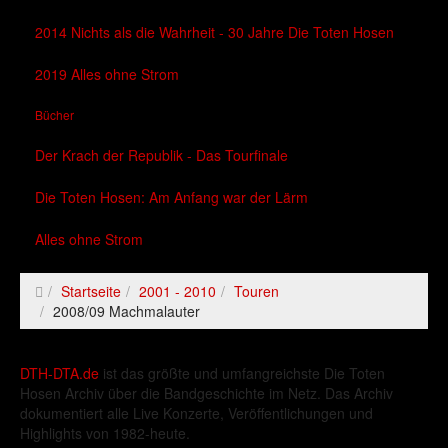
2014 Nichts als die Wahrheit - 30 Jahre Die Toten Hosen
2019 Alles ohne Strom
Bücher
Der Krach der Republik - Das Tourfinale
Die Toten Hosen: Am Anfang war der Lärm
Alles ohne Strom
Startseite
2001 - 2010
Touren
2008/09 Machmalauter
DTH-DTA.de
ist das größte und umfangreichste Die Toten
Hosen Archiv über die Bandgeschichte im Netz. Das Archiv
dokumentiert alle Live Konzerte, Veröffentlichungen und
Highlights von 1982-heute.