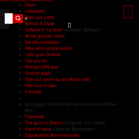
Disco
Liebeslied
Alles aus Liebe
✕
Bonnie & Clyde
Cokane in my brain
(Original: Dillinger)
All die ganzen Jahre
Die Moorsoldaten
Alles wird vorübergehen
1000 gute Gründe
Teil von mir
Wünsch DIR was
Pushed again
Steh auf, wenn du am Boden bist
Hier kommt Alex
Freunde
Unplugged Teil mit Raphael Zweifel und Esther
Kim:
Popmusik
The guns of Brixton
(Original: The Clash)
Hand in hand
(Original: Beatsteaks)
Eisgekühlter Bommerlunder