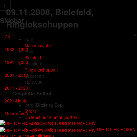
09.11.2008
, Bielefeld,
Sidebar
Ringlokschuppen
×
ZK
Tour:
Machmalauter
1982 - 1990
Stadt:
Bielefeld
1991 - 2000
Location:
Ringlokschuppen
2001 - 2010
Besucher:
ca. 2.500
2011 - 2020
Gespielte Setlist
2021-Heute
Intro
(Blitzkrieg Bop)
Strom
Mehr davon
Du lebst nur einmal (vorher)
Kauf MICH!
DIE TOTEN HOSEN
Auswärtsspiel!
Innen alles neu
DAS TOURDATENARCHIV