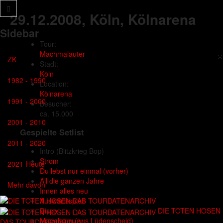
29.12.2008
, Köln, Kölnarena
Sidebar
Tour:
×
Machmalauter
ZK
Stadt:
Köln
1982 - 1990
Location:
Kölnarena
1991 - 2000
Besucher:
ca. 15.000
2001 - 2010
Gespielte Setlist
2011 - 2020
Intro
(Blitzkrieg Bop)
Strom
2021-Heute
Du lebst nur einmal (vorher)
All die ganzen Jahre
Mehr davon
Innen alles neu
Auswärtsspiel!
DIE TOTEN HOSEN
Disco
Madelaine (aus Lüdenscheid)
DAS TOURDATENARCHIV