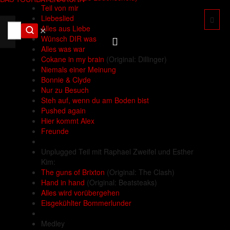
Teil von mir
Liebeslied
Alles aus Liebe
✕
Wünsch DIR was
Alles was war
Cokane in my brain
(Original: Dillinger)
Niemals einer Meinung
Bonnie & Clyde
Nur zu Besuch
Steh auf, wenn du am Boden bist
Pushed again
Hier kommt Alex
Freunde
Unplugged Teil mit Raphael Zweifel und Esther
Kim:
The guns of Brixton
(Original: The Clash)
Hand in hand
(Original: Beatsteaks)
Alles wird vorübergehen
Eisgekühlter Bommerlunder
Medley