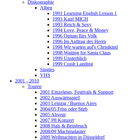
Diskographie
Alben
1991 Learning English Lesson 1
1993 Kauf MICH
1993 Reich & Sexy
1994 Love, Peace & Money
1996 Opium fürs Volk
1996 Im Auftrag des Herrn
1998 Wir warten auf's Christkind
1998 Waiting for Santa Claus
1999 Unsterblich
1999 Crash Landing
Singles
VHS
2001 - 2010
Touren
2001 Einzelgigs, Festivals & Support
2002 Auswärtsspiel!
2003 Leipzig / Buenos Aires
2004/05 Friss oder Stirb
2005 Abvent
2007 P8 Konzert
2008 Hals & Beinbruch
2008/09 Machmalauter
2009 Weihnachten in Düsseldorf