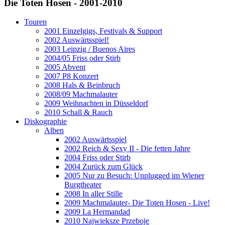
Die Toten Hosen - 2001-2010
Touren
2001 Einzelgigs, Festivals & Support
2002 Auswärtsspiel!
2003 Leipzig / Buenos Aires
2004/05 Friss oder Stirb
2005 Abvent
2007 P8 Konzert
2008 Hals & Beinbruch
2008/09 Machmalauter
2009 Weihnachten in Düsseldorf
2010 Schall & Rauch
Diskographie
Alben
2002 Auswärtsspiel
2002 Reich & Sexy II - Die fetten Jahre
2004 Friss oder Stirb
2004 Zurück zum Glück
2005 Nur zu Besuch: Unplugged im Wiener
Burgtheater
2008 In aller Stille
2009 Machmalauter- Die Toten Hosen - Live!
2009 La Hermandad
2010 Najwieksze Przeboje