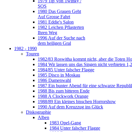
1979 Tip Von Twinky /
SOS
1980 Das Grauen Geht
Auf Grosse Fahrt
1981 Eddie's Salon
1982 Leichen Pflasterten
Ihren Weg
1996 Auf der Suche nach
dem heiligen Gral
1982 - 1990
Touren
1982/83 Roswitha kommt nicht, aber die Toten H
1984 Wir lassen uns das Singen nicht verbieten 1,2
1984/85 Unter falscher Flagge
1985 Disco in Moskau
1986 Damenwahl
1987 Ein bunter Abend für eine schwarze Republi
1988 Bis zum bitteren Ende
1988 A Clockwork Orange
1988/89 Ein kleines bisschen Horrorshow
1990 Auf dem Kreuzzug ins Glück
Diskographie
Alben
1983 Opel-Gang
1984 Unter falscher Flagge