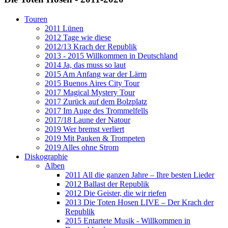
Touren
2011 Lünen
2012 Tage wie diese
2012/13 Krach der Republik
2013 - 2015 Willkommen in Deutschland
2014 Ja, das muss so laut
2015 Am Anfang war der Lärm
2015 Buenos Aires City Tour
2017 Magical Mystery Tour
2017 Zurück auf dem Bolzplatz
2017 Im Auge des Trommelfells
2017/18 Laune der Natour
2019 Wer bremst verliert
2019 Mit Pauken & Trompeten
2019 Alles ohne Strom
Diskographie
Alben
2011 All die ganzen Jahre – Ihre besten Lieder
2012 Ballast der Republik
2012 Die Geister, die wir riefen
2013 Die Toten Hosen LIVE – Der Krach der
Republik
2015 Entartete Musik - Willkommen in