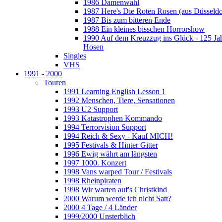
1986 Damenwahl
1987 Here's Die Roten Rosen (aus Düsseldo
1987 Bis zum bitteren Ende
1988 Ein kleines bisschen Horrorshow
1990 Auf dem Kreuzzug ins Glück - 125 Ja
Hosen
Singles
VHS
1991 - 2000
Touren
1991 Learning English Lesson 1
1992 Menschen, Tiere, Sensationen
1993 U2 Support
1993 Katastrophen Kommando
1994 Terrorvision Support
1994 Reich & Sexy - Kauf MICH!
1995 Festivals & Hinter Gitter
1996 Ewig währt am längsten
1997 1000. Konzert
1998 Vans warped Tour / Festivals
1998 Rheinpiraten
1998 Wir warten auf's Christkind
2000 Warum werde ich nicht Satt?
2000 4 Tage / 4 Länder
1999/2000 Unsterblich