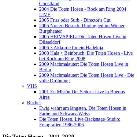
Christkind
2004 Die Toten Hosen - Rock am Ring 2004
LIVE
2005 Friss oder Stirb - Director's Cut
2005 Nur zu Besuch: Unplugged im Wiener
Burgtheater
2005 HEIMSPIEL: Die Toten Hosen Live in
Düsseldorf
2006 3 Akkorde für ein Halleluja
2008 Hals + Beinbruch: Die Toten Hosen - Live
bei Rock am Ring 2008
2009 Machmalauter: Die Toten Hosen Live in
Berlin
2009 Machmalauter: Die Toten Hosen Live - Die
volle Dröhnung
VHS
2001 En Misión Del Señor - Live in Buenos
Aires
Bücher
Ewig währt am längsten. Die Toten Hosen in
Farbe und Schwarz-Weiss
Die Toten Hosen. Live-Backstage-Studio:
Fotografien 1986-2006
Die Toten Hosen - 2011-2020