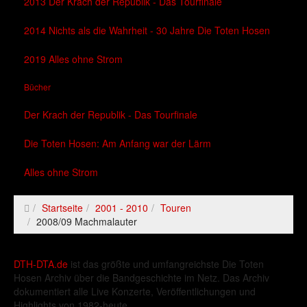
2013 Der Krach der Republik - Das Tourfinale
2014 Nichts als die Wahrheit - 30 Jahre Die Toten Hosen
2019 Alles ohne Strom
Bücher
Der Krach der Republik - Das Tourfinale
Die Toten Hosen: Am Anfang war der Lärm
Alles ohne Strom
Startseite
2001 - 2010
Touren
2008/09 Machmalauter
DTH-DTA.de
ist das größte und umfangreichste Die Toten
Hosen Archiv über die Bandgeschichte im Netz. Das Archiv
dokumentiert alle Live Konzerte, Veröffentlichungen und
Highlights von 1982-heute.