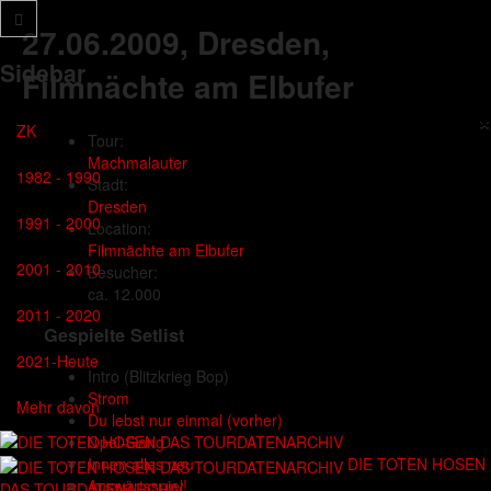
27.06.2009
, Dresden,
Sidebar
Filmnächte am Elbufer
×
ZK
Tour:
Machmalauter
1982 - 1990
Stadt:
Dresden
1991 - 2000
Location:
Filmnächte am Elbufer
2001 - 2010
Besucher:
ca. 12.000
2011 - 2020
Gespielte Setlist
2021-Heute
Intro
(Blitzkrieg Bop)
Strom
Mehr davon
Du lebst nur einmal (vorher)
Opel-Gang
DIE TOTEN HOSEN
Innen alles neu
Auswärtsspiel!
DAS TOURDATENARCHIV