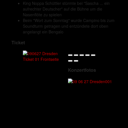
King Noppa Schüttler stürmte bei "Sascha ... ein
aufrechter Deutscher" auf die Bühne um die
Nasenflöte zu spielen
Beim "Wort zum Sonntag" wurde Campino bis zum
Soundturm getragen und entzündete dort oben
angelangt ein Bengalo
Ticket
Konzertfotos