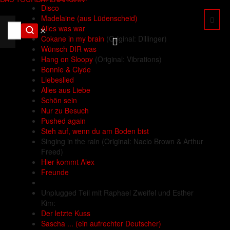
Disco
Madelaine (aus Lüdenscheid)
Alles was war
✕
Cokane in my brain
(Original: Dillinger)
Wünsch DIR was
Hang on Sloopy
(Original: Vibrations)
Bonnie & Clyde
Liebeslied
Alles aus Liebe
Schön sein
Nur zu Besuch
Pushed again
Steh auf, wenn du am Boden bist
Singing in the rain
(Original: Nacio Brown & Arthur
Freed)
Hier kommt Alex
Freunde
Unplugged Teil mit Raphael Zweifel und Esther
Kim:
Der letzte Kuss
Sascha ... (ein aufrechter Deutscher)