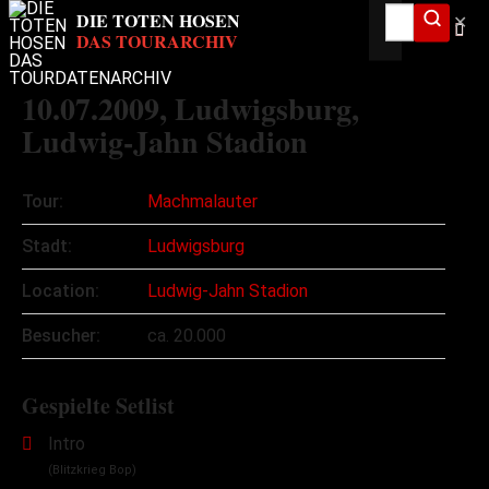
✕
10.07.2009
, Ludwigsburg,
Ludwig-Jahn Stadion
Tour:
Machmalauter
Stadt:
Ludwigsburg
Location:
Ludwig-Jahn Stadion
Besucher:
ca. 20.000
Gespielte Setlist
Intro
(Blitzkrieg Bop)