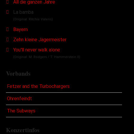
All die ganzen Jahre
La bamba
(Original: Ritchie Valens)
Bayern
Zehn kleine Jägermeister
You'll never walk alone
(Original: M: Rodgers / T: Hammerstein II)
Vorbands
Fetzer and the Turbochargers
Ohrenfeindt
The Subways
Konzertinfos