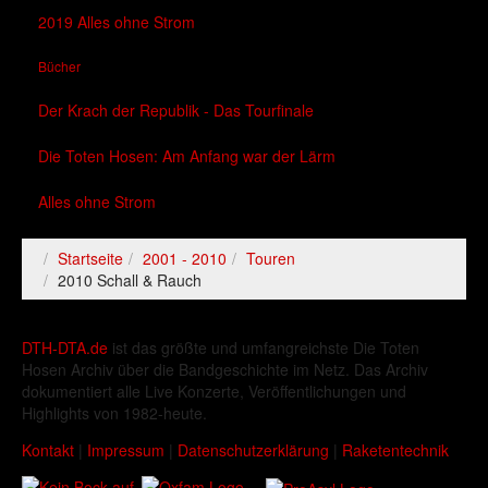
2019 Alles ohne Strom
Bücher
Der Krach der Republik - Das Tourfinale
Die Toten Hosen: Am Anfang war der Lärm
Alles ohne Strom
Startseite
2001 - 2010
Touren
2010 Schall & Rauch
DTH-DTA.de
ist das größte und umfangreichste Die Toten
Hosen Archiv über die Bandgeschichte im Netz. Das Archiv
dokumentiert alle Live Konzerte, Veröffentlichungen und
Highlights von 1982-heute.
Kontakt
|
Impressum
|
Datenschutzerklärung
|
Raketentechnik