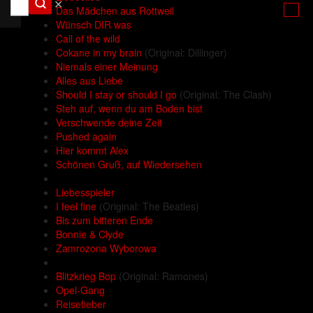
✕
Das Mädchen aus Rottweil
Wünsch DIR was
Call of the wild
Cokane in my brain
(Original: Dillinger)
Niemals einer Meinung
Alles aus Liebe
Should I stay or should I go
(Original: The Clash)
Steh auf, wenn du am Boden bist
Verschwende deine Zeit
Pushed again
Hier kommt Alex
Schönen Gruß, auf Wiedersehen
Liebesspieler
I feel fine
(Original: The Beatles)
Bis zum bitteren Ende
Bonnie & Clyde
Zamrozona Wyborowa
Blitzkrieg Bop
(Original: Ramones)
Opel-Gang
Reisefieber