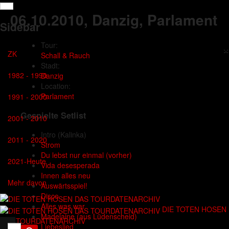
06.10.2010
, Danzig, Parlament
Sidebar
Tour:
×
ZK
Schall & Rauch
Stadt:
1982 - 1990
Danzig
Location:
Parlament
1991 - 2000
Gespielte Setlist
2001 - 2010
Intro
(Kalinka)
2011 - 2020
Strom
Du lebst nur einmal (vorher)
2021-Heute
Vida desesperada
Innen alles neu
Mehr davon
Auswärtsspiel!
Disco
Alles was war
DIE TOTEN HOSEN
Madelaine (aus Lüdenscheid)
DAS TOURDATENARCHIV
Liebeslied